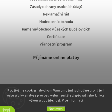
Zásady ochrany osobních údajů
Reklamační řád
Hodnocení obchodu
Kamenný obchod v Českých Budějovicích
Certifikace
Věrnostní program
Přijímáme online platby
Používáme cookies, abychom Vám umožnili pohodlné prohlížení
webu a díky analýze provozu webu neustále zlepšovali jeho funkce,
výkon a použitelnost.
Více informací
Copyright 2026
E-shop Slunečnice
. Všechna práva vyhrazena.
Vytvořil
Shoptet
| Design
Shoptak.cz
Nastavení