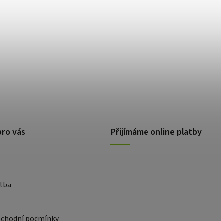
pro vás
Přijímáme online platby
atba
bchodní podmínky