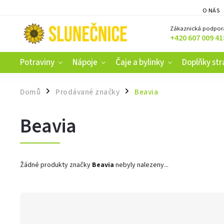
O NÁS
Zákaznická podpor
+420 607 009 41
Potraviny
Nápoje
Čaje a bylinky
Doplňky str
Domů
Prodávané značky
Beavia
/
/
Beavia
Žádné produkty značky
Beavia
nebyly nalezeny...