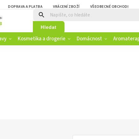
DOPRAVA A PLATBA
VRÁCENÍ ZBOŽÍ
VŠEOBECNÉ OBCHODNÍ PO
a:
8
Hledat
avy
Kosmetika a drogerie
Domácnost
Aromatera