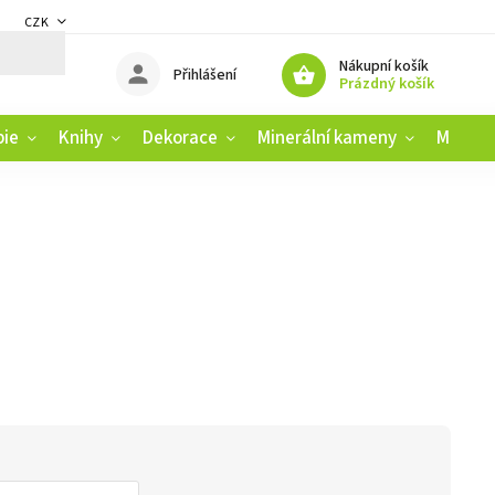
CZK
DMÍNKY
ZÁSADY OCHRANY OSOBNÍCH ÚDAJŮ
REKLAMAČNÍ ŘÁD
Nákupní košík
Přihlášení
Prázdný košík
pie
Knihy
Dekorace
Minerální kameny
Muziko