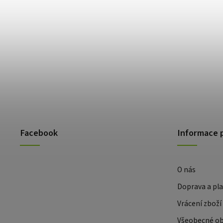
Facebook
Informace 
O nás
Doprava a pl
Vrácení zboží
Všeobecné o