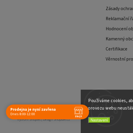
Zásady ochra
Reklamační ř
Hodnocení o
Kamenný obch
Certifikace
Věrnostní pr
Používáme cookies, ab
provozu webu neustále
Prodejna je nyní zavřena
Copyright 2026
E-shop Slunečnice
. Všechna práva vyhrazena.
Dnes 8:00-12:00
Skrýt
Vytvořil
Shoptet
| Design
Shoptak.cz
Nastavení
Navštivte nás osobně