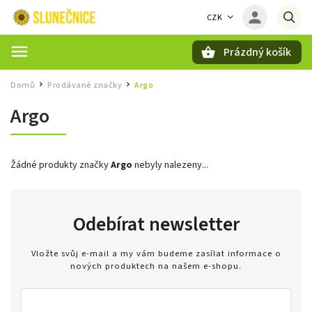
CZK
Prázdný košík
Hledat
Domů
Prodávané značky
Argo
/
/
Argo
Žádné produkty značky
Argo
nebyly nalezeny...
Odebírat newsletter
Vložte svůj e-mail a my vám budeme zasílat informace o
nových produktech na našem e-shopu.