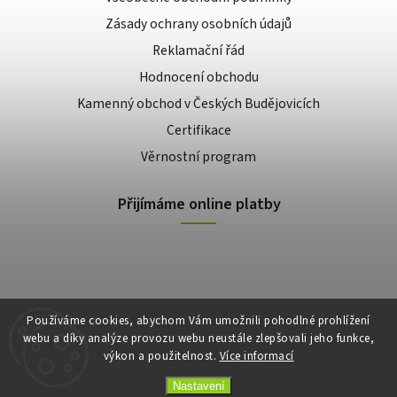
Zásady ochrany osobních údajů
Reklamační řád
Hodnocení obchodu
Kamenný obchod v Českých Budějovicích
Certifikace
Věrnostní program
Přijímáme online platby
Používáme cookies, abychom Vám umožnili pohodlné prohlížení
webu a díky analýze provozu webu neustále zlepšovali jeho funkce,
výkon a použitelnost.
Více informací
Copyright 2026
E-shop Slunečnice
. Všechna práva vyhrazena.
Vytvořil
Shoptet
| Design
Shoptak.cz
Nastavení