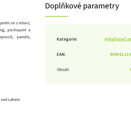
Doplňkové parametry
ením se s intuicí,
ang, pochopení a
pností, paměti,
Kategorie
:
Vykuřovací s
EAN
:
809581214
Obsah
:
é nad Labem