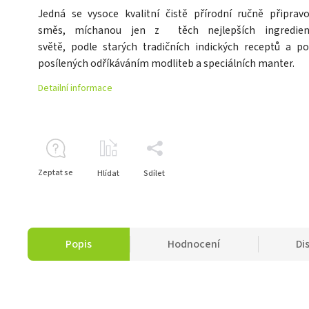
Jedná se vysoce kvalitní čistě přírodní ručně připrav
směs, míchanou jen z těch nejlepších ingredien
světě, podle starých tradičních indických receptů a po
posílených odříkáváním modliteb a speciálních manter.
Detailní informace
Zeptat se
Hlídat
Sdílet
Popis
Hodnocení
Di