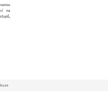
ovanou
cí na
stupů,
skuze