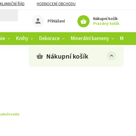
KLAMAČNÍ ŘÁD
HODNOCENÍ OBCHODU
Nákupní košík
Přihlášení
Prázdný košík
pie
Knihy
Dekorace
Minerální kameny
Muziko
Nákupní košík
vykuřovadla