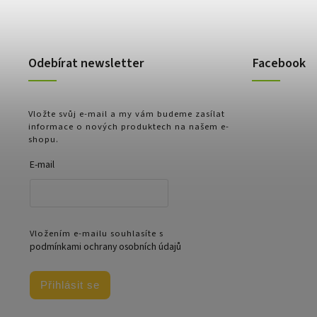
Odebírat newsletter
Facebook
Vložte svůj e-mail a my vám budeme zasílat
informace o nových produktech na našem e-
shopu.
E-mail
Vložením e-mailu souhlasíte s
podmínkami ochrany osobních údajů
Přihlásit se