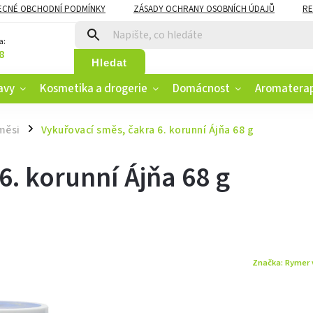
ECNÉ OBCHODNÍ PODMÍNKY
ZÁSADY OCHRANY OSOBNÍCH ÚDAJŮ
RE
CZK
VĚRNOSTNÍ PROGRAM
a:
8
Hledat
avy
Kosmetika a drogerie
Domácnost
Aromatera
měsi
Vykuřovací směs, čakra 6. korunní Ájňa 68 g
/
6. korunní Ájňa 68 g
Značka:
Rymer 