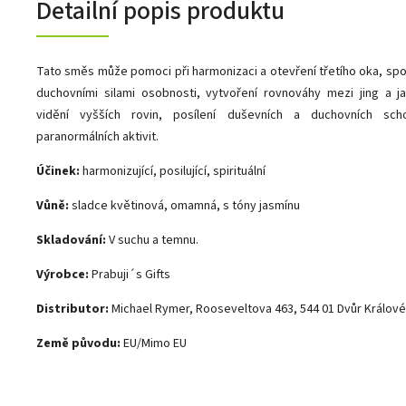
Detailní popis produktu
Tato směs může pomoci při harmonizaci a otevření třetího oka, spoj
duchovními silami osobnosti, vytvoření rovnováhy mezi jing a j
vidění vyšších rovin, posílení duševních a duchovních scho
paranormálních aktivit.
Účinek:
harmonizující, posilující, spirituální
Vůně:
sladce květinová, omamná, s tóny jasmínu
Skladování:
V suchu a temnu.
Výrobce:
Prabuji´s Gifts
Distributor:
Michael Rymer, Rooseveltova 463, 544 01 Dvůr Králov
Země původu:
EU/Mimo EU