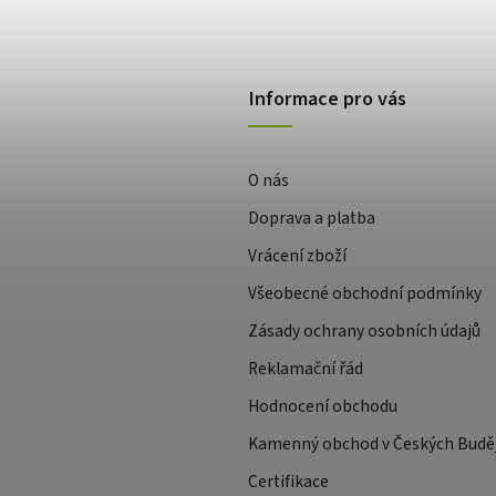
Informace pro vás
O nás
Doprava a platba
Vrácení zboží
Všeobecné obchodní podmínky
Zásady ochrany osobních údajů
Reklamační řád
Hodnocení obchodu
Kamenný obchod v Českých Buděj
Certifikace