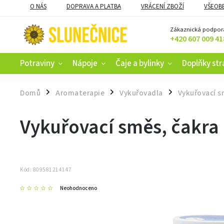
O NÁS
DOPRAVA A PLATBA
VRÁCENÍ ZBOŽÍ
VŠEOB
KAMENNÝ OBCHOD V ČESKÝCH BUDĚJOVICÍCH
CERTIFIKACE
Zákaznická podpor
+420 607 009 41
Potraviny
Nápoje
Čaje a bylinky
Doplňky str
Domů
Aromaterapie
Vykuřovadla
Vykuřovací s
/
/
/
Vykuřovací směs, čakra 
Kód:
809581214147
Neohodnoceno