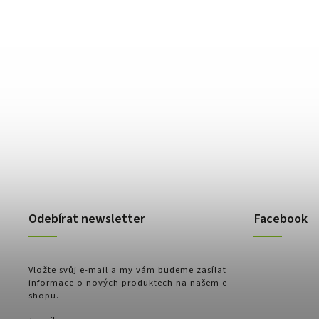
Odebírat newsletter
Facebook
Vložte svůj e-mail a my vám budeme zasílat
informace o nových produktech na našem e-
shopu.