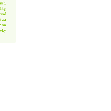
ní 1
 1kg
esné
i za
t na
ávky