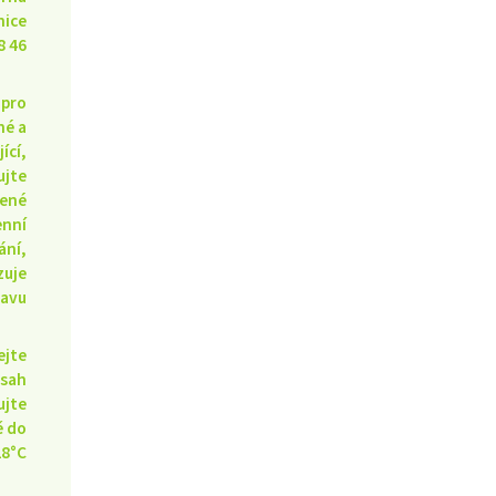
nice
8 46
 pro
né a
jící,
ujte
ené
enní
ání,
zuje
ravu
ejte
sah
ujte
ě do
28°C