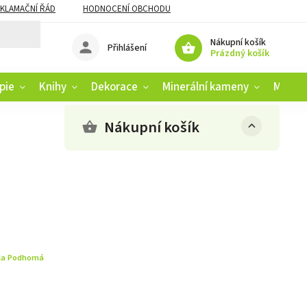
KLAMAČNÍ ŘÁD
HODNOCENÍ OBCHODU
Nákupní košík
Přihlášení
Prázdný košík
pie
Knihy
Dekorace
Minerální kameny
Muziko
Nákupní košík
la Podhorná