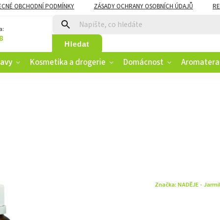
ECNÉ OBCHODNÍ PODMÍNKY
ZÁSADY OCHRANY OSOBNÍCH ÚDAJŮ
RE
CZK
VĚRNOSTNÍ PROGRAM
a:
8
Hledat
ravy
Kosmetika a drogerie
Domácnost
Aromatera
Značka:
NADĚJE - Jarmi