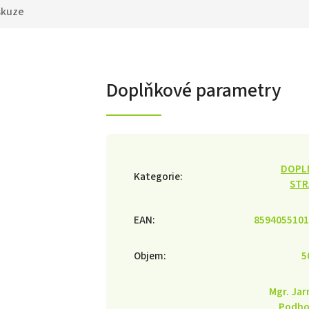
skuze
Doplňkové parametry
DOPL
Kategorie
:
STR
EAN
:
8594055101
Objem
:
5
Mgr. Jar
Podho