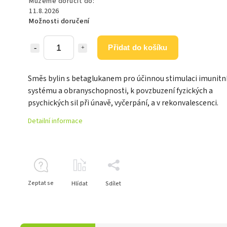
Můžeme doručit do:
11.8.2026
Možnosti doručení
Přidat do košíku
Směs bylin s betaglukanem pro účinnou stimulaci imunitn
systému a obranyschopnosti, k povzbuzení fyzických a
psychických sil při únavě, vyčerpání, a v rekonvalescenci.
Detailní informace
Zeptat se
Hlídat
Sdílet