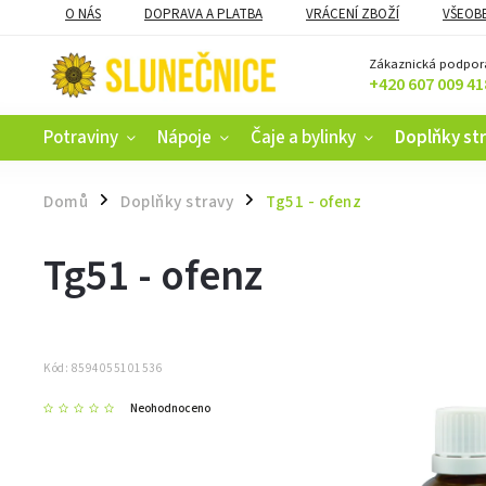
O NÁS
DOPRAVA A PLATBA
VRÁCENÍ ZBOŽÍ
VŠEOB
KAMENNÝ OBCHOD V ČESKÝCH BUDĚJOVICÍCH
CERTIFIKACE
Zákaznická podpor
+420 607 009 41
Potraviny
Nápoje
Čaje a bylinky
Doplňky st
Domů
Doplňky stravy
Tg51 - ofenz
/
/
Tg51 - ofenz
Kód:
8594055101536
Neohodnoceno