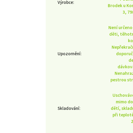
Výrobce
:
Brodek u Ko
3, 79
Není určeno
děti, těhot
ko
Nepřekrač
Upozornění
:
doporuč
d
dávkov
Nenahra
pestrou st
Uschováv
mimo do
Skladování
:
dětí, sklad
při teplot