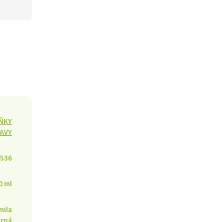
ŇKY
AVY
536
0 ml
mila
rná