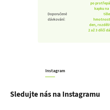
po protřepá
kapku na
Doporučené
těl
dávkování
:
hmotnost
den, rozděli
2 až 3 dílčí d
Instagram
Sledujte nás na Instagramu