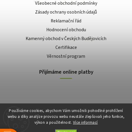
Všeobecné obchodní podmínky
Zásady ochrany osobních údajů
Reklamační řád
Hodnocení obchodu
Kamenný obchod v Českých Budějovicích
Certifikace
Věrnostní program
Přijímáme online platby
Používáme cookies, abychom Vám umožnili pohodlné prohlížení
webu a díky analýze provozu webu neustále zlepšovali jeho funkce,
výkon a použitelnost.
Více informací
Copyright 2026
E-shop Slunečnice
. Všechna práva vyhrazena.
Vytvořil
Shoptet
| Design
Shoptak.cz