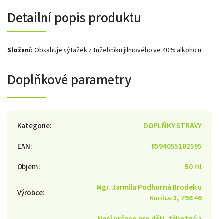
Detailní popis produktu
Složení:
Obsahuje výtažek z tužebníku jilmového ve 40% alkoholu.
Doplňkové parametry
Kategorie
:
DOPLŇKY STRAVY
EAN
:
8594055102595
Objem
:
50 ml
Mgr. Jarmila Podhorná Brodek u
Výrobce
:
Konice 3, 798 46
Není určeno pro děti, těhotné a