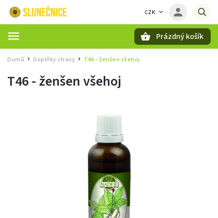
CZK
Prázdný košík
Hledat
Domů
Doplňky stravy
T46 - ženšen všehoj
/
/
T46 - ženšen všehoj