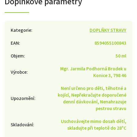
Doplňkové parametry
Kategorie
:
DOPLŇKY STRAVY
EAN
:
8594055100843
Objem
:
50 ml
Mgr. Jarmila Podhorná Brodek u
Výrobce
:
Konice 3, 798 46
Není určeno pro děti, těhotné a
kojící, Nepřekračujte doporučené
Upozornění
:
denní dávkování, Nenahrazuje
pestrou stravu
Uschovávejte mimo dosah dětí,
Skladování
:
skladujte při teplotě do 28°C