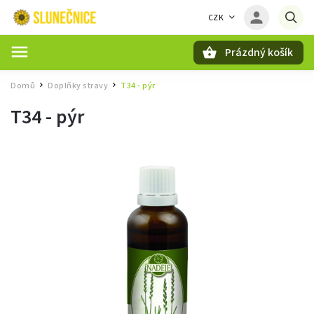
CZK
Prázdný košík
Hledat
Domů
Doplňky stravy
T34 - pýr
/
/
T34 - pýr