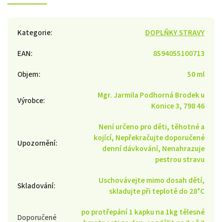
Kategorie
:
DOPLŇKY STRAVY
EAN
:
8594055100713
Objem
:
50 ml
Mgr. Jarmila Podhorná Brodek u
Výrobce
:
Konice 3, 798 46
Není určeno pro děti, těhotné a
kojící, Nepřekračujte doporučené
Upozornění
:
denní dávkování, Nenahrazuje
pestrou stravu
Uschovávejte mimo dosah dětí,
Skladování
:
skladujte při teplotě do 28°C
po protřepání 1 kapku na 1kg tělesné
Doporučené