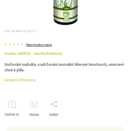
Kód:
8594055100713
Neohodnoceno
Značka:
NADĚJE - Jarmila Podhorná
Snižování nadváhy a udržování normální tělesné hmotnosti, omezení
chuti k jídlu.
Detailní informace
Zeptat se
Hlídat
Sdílet