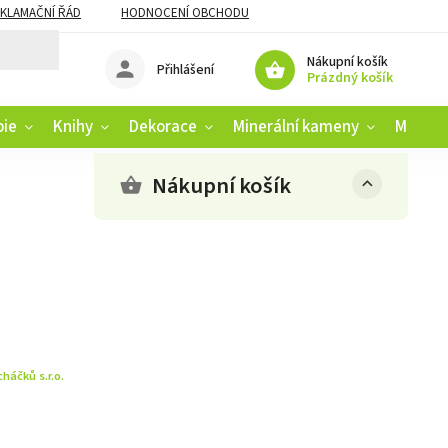
KLAMAČNÍ ŘÁD
HODNOCENÍ OBCHODU
Nákupní košík
Přihlášení
Prázdný košík
pie
Knihy
Dekorace
Minerální kameny
Muziko
Nákupní košík
háčků s.r.o.