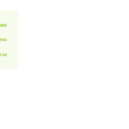
rupy
943
0 ml