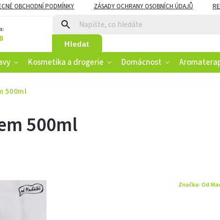
ECNÉ OBCHODNÍ PODMÍNKY
ZÁSADY OCHRANY OSOBNÍCH ÚDAJŮ
RE
CZK
VĚRNOSTNÍ PROGRAM
a:
8
Hledat
avy
Kosmetika a drogerie
Domácnost
Aromatera
em 500ml
nem 500ml
Značka:
Od Mac