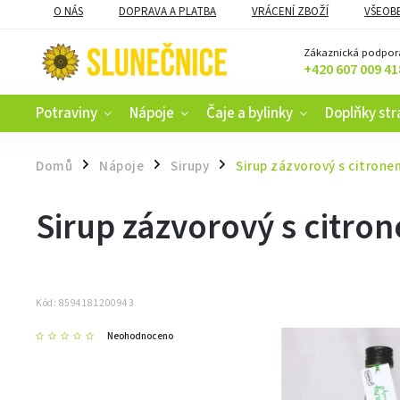
O NÁS
DOPRAVA A PLATBA
VRÁCENÍ ZBOŽÍ
VŠEOB
KAMENNÝ OBCHOD V ČESKÝCH BUDĚJOVICÍCH
CERTIFIKACE
Zákaznická podpor
+420 607 009 41
Potraviny
Nápoje
Čaje a bylinky
Doplňky str
Domů
Nápoje
Sirupy
Sirup zázvorový s citron
/
/
/
Sirup zázvorový s citro
Kód:
8594181200943
Neohodnoceno