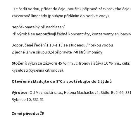
Lze ředit vodou, přidat do čaje, použít k přípravě zázvorového čaj
zázvorové limonády (pouhým přidáním do perlivé vody).
Nepřekonatelný při nachlazení.
Při výrobě se nepoužívají žádné koncentráty, konzervanty ani barviv
Doporučené ředění 1:10 -1:15 se studenou / horkou vodou
Z jedné lahve sirupu 0,5l připravíte 7-8 litrů limonády
Složení:
výluh ze zázvoru 45 % hm., citronová šťáva 10 % hm., cukr,
kyselosti (kyselina citronová).
Otevřené skladujte do 8°C a spotřebujte do 2 týdnů
Výrobce:
Od Macháčků s.r.o.,
Helena Macháčková,
Sídlo: Bučí 66, 33
Rybnice 10, 331 51
Země původu:
ČR