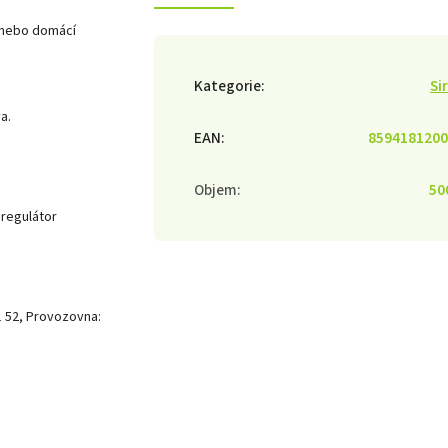
e nebo domácí
Kategorie
:
Si
a.
EAN
:
8594181200
Objem
:
50
 regulátor
1 52,
Provozovna: