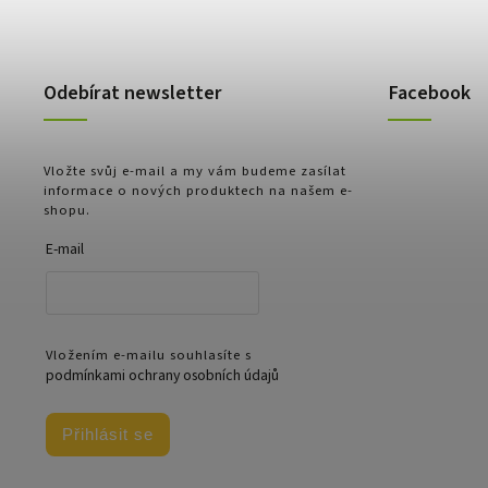
Odebírat newsletter
Facebook
Vložte svůj e-mail a my vám budeme zasílat
informace o nových produktech na našem e-
shopu.
E-mail
Vložením e-mailu souhlasíte s
podmínkami ochrany osobních údajů
Přihlásit se