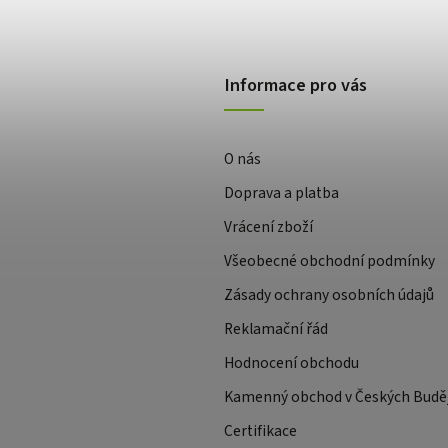
Informace pro vás
O nás
Doprava a platba
Vrácení zboží
Všeobecné obchodní podmínky
Zásady ochrany osobních údajů
Reklamační řád
Hodnocení obchodu
Kamenný obchod v Českých Buděj
Certifikace