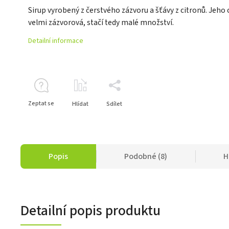
Sirup vyrobený z čerstvého zázvoru a šťávy z citronů. Jeho 
velmi zázvorová, stačí tedy malé množství.
Detailní informace
Zeptat se
Hlídat
Sdílet
Popis
Podobné (8)
H
Detailní popis produktu