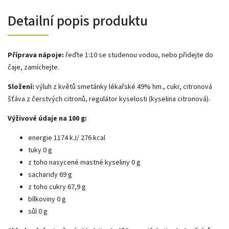
Detailní popis produktu
Příprava nápoje:
řeďte 1:10 se studenou vodou, nebo přidejte do
čaje, zamíchejte.
Složení:
výluh z květů smetánky lékařské 49% hm., cukr, citronová
šťáva z čerstvých citronů, regulátor kyselosti (kyselina citronová).
Výživové údaje na 100 g:
energie 1174 kJ/ 276 kcal
tuky 0 g
z toho nasycené mastné kyseliny 0 g
sacharidy 69 g
z toho cukry 67,9 g
bílkoviny 0 g
sůl 0 g