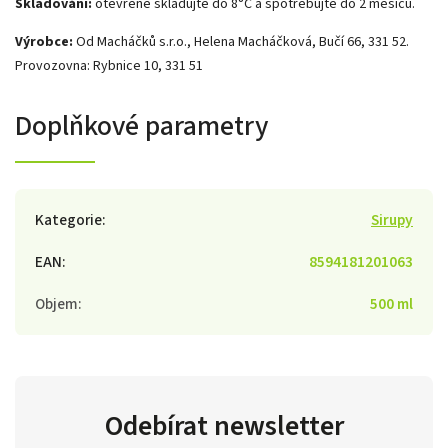
Skladování:
otevřené skladujte do 8°C a spotřebujte do 2 měsíců.
Výrobce:
Od Macháčků s.r.o., Helena Macháčková, Bučí 66, 331 52.
Provozovna: Rybnice 10, 331 51
Doplňkové parametry
Kategorie
:
Sirupy
EAN
:
8594181201063
Objem
:
500 ml
Odebírat newsletter