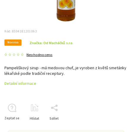
Kód:
8594181201063
Novinka
Značka:
Od Macháčků s.r.o.
Neohodnoceno
Pampeliškový sirup - má medovou chuť, je vyroben z květů smetánky
lékařské podle tradiční receptury.
Detailní informace
Zeptat se
Hlídat
Sdílet