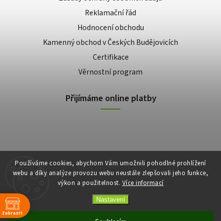
Reklamační řád
Hodnocení obchodu
Kamenný obchod v Českých Budějovicích
Certifikace
Věrnostní program
Přijímáme online platby
Používáme cookies, abychom Vám umožnili pohodlné prohlížení
webu a díky analýze provozu webu neustále zlepšovali jeho funkce,
výkon a použitelnost.
Více informací
Copyright 2026
E-shop Slunečnice
. Všechna práva vyhrazena.
Vytvořil
Shoptet
| Design
Shoptak.cz
Nastavení
Zobrazit