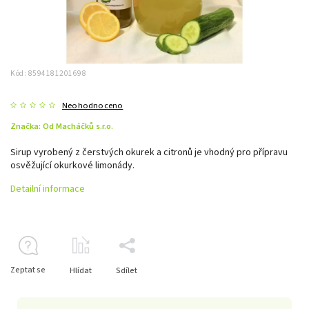
Kód:
8594181201698
Neohodnoceno
Značka:
Od Macháčků s.r.o.
Sirup vyrobený z čerstvých okurek a citronů je vhodný pro přípravu
osvěžující okurkové limonády.
Detailní informace
Zeptat se
Hlídat
Sdílet