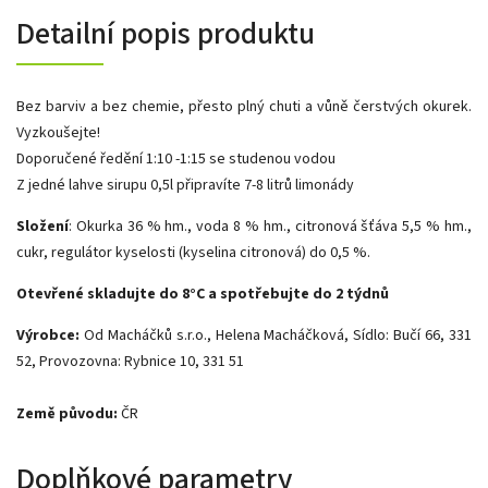
Detailní popis produktu
Bez barviv a bez chemie, přesto plný chuti a vůně čerstvých okurek.
Vyzkoušejte!
Doporučené ředění 1:10 -1:15 se studenou vodou
Z jedné lahve sirupu 0,5l připravíte 7-8 litrů limonády
Složení
: Okurka 36 % hm., voda 8 % hm., citronová šťáva 5,5 % hm.,
cukr, regulátor kyselosti (kyselina citronová) do 0,5 %.
Otevřené skladujte do 8°C a spotřebujte do 2 týdnů
Výrobce:
Od Macháčků s.r.o.,
Helena Macháčková,
Sídlo: Bučí 66, 331
52,
Provozovna: Rybnice 10, 331 51
Země původu:
ČR
Doplňkové parametry