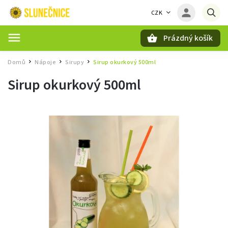
CZK
Prázdný košík
Hledat
Domů
Nápoje
Sirupy
Sirup okurkový 500ml
/
/
/
Sirup okurkový 500ml