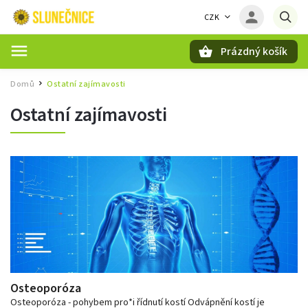
CZK
Prázdný košík
Hledat
Domů
Ostatní zajímavosti
/
Ostatní zajímavosti
Osteoporóza
Osteoporóza - pohybem pro*i řídnutí kostí Odvápnění kostí je