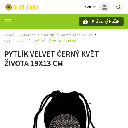
CZK
Prázdný košík
Hledat
Domů
Dekorace
Krabičky na tarot a šperkovnice
/
/
/
PYTLÍK VELVET ČERNÝ KVĚT ŽIVOTA 19X13 CM
PYTLÍK VELVET ČERNÝ KVĚT
ŽIVOTA 19X13 CM