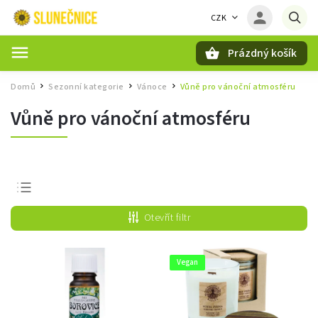
CZK
Prázdný košík
Hledat
Domů
Sezonní kategorie
Vánoce
Vůně pro vánoční atmosféru
/
/
/
Vůně pro vánoční atmosféru
Nejprodávanější
Otevřít filtr
Nejlevnější
Nejdražší
Vegan
Abecedně