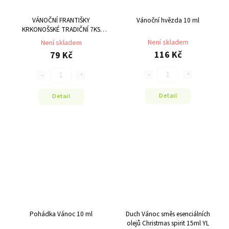
VÁNOČNÍ FRANTIŠKY
Vánoční hvězda 10 ml
KRKONOŠSKÉ TRADIČNÍ 7KS
RYMER
Není skladem
Není skladem
116 Kč
79 Kč
Detail
Detail
Pohádka Vánoc 10 ml
Duch Vánoc směs esenciálních
olejů Christmas spirit 15ml YL