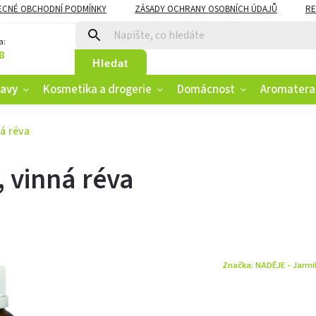
ECNÉ OBCHODNÍ PODMÍNKY
ZÁSADY OCHRANY OSOBNÍCH ÚDAJŮ
RE
CZK
VĚRNOSTNÍ PROGRAM
a:
8
Hledat
ravy
Kosmetika a drogerie
Domácnost
Aromatera
ná réva
, vinná réva
Značka:
NADĚJE - Jarmi