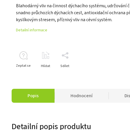
Blahodárný vliv na činnost dýchacího systému, udržování č
snadno průchozích dýchacích cest, antioxidační ochrana p
kyslíkovým stresem, příznivý vliv na cévní systém.
Detailní informace
Zeptat se
Hlídat
Sdílet
Popis
Hodnocení
Di
Detailní popis produktu