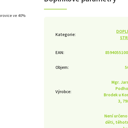
borovice ve 40%
DOPL
Kategorie
:
STR
EAN
:
8594055100
Objem
:
5
Mgr. Jar
Podho
Výrobce
:
Brodek u Ko
3, 79
Není určeno
děti, těhot