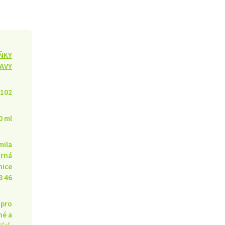
ŇKY
AVY
102
0 ml
mila
rná
nice
8 46
 pro
né a