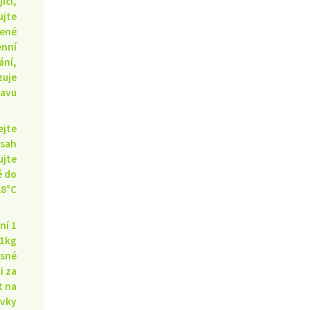
jící,
ujte
ené
enní
ání,
zuje
ravu
ejte
sah
ujte
ě do
28°C
ní 1
 1kg
esné
i za
t na
ávky