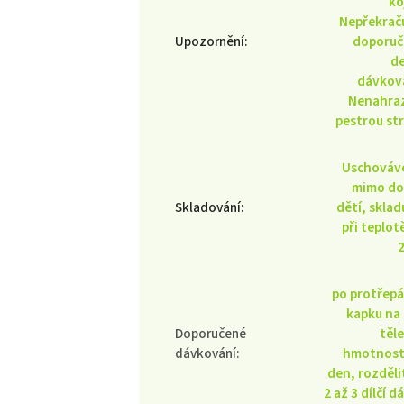
ko
Nepřekrač
Upozornění
:
doporuč
d
dávkov
Nenahra
pestrou st
Uschováv
mimo do
Skladování
:
dětí, sklad
při teplot
po protřepá
kapku na
Doporučené
těl
dávkování
:
hmotnost
den, rozděli
2 až 3 dílčí d