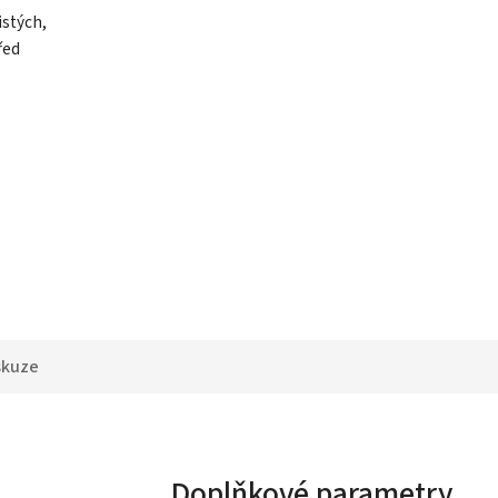
istých,
řed
skuze
Doplňkové parametry