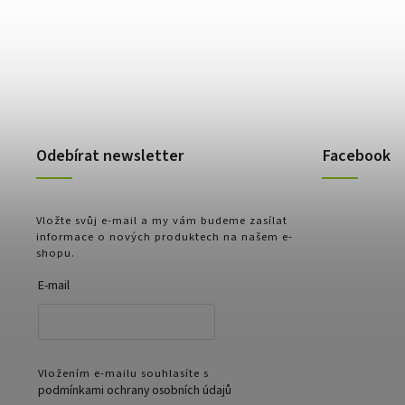
Odebírat newsletter
Facebook
Vložte svůj e-mail a my vám budeme zasílat
informace o nových produktech na našem e-
shopu.
E-mail
Vložením e-mailu souhlasíte s
podmínkami ochrany osobních údajů