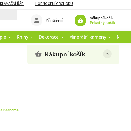
KLAMAČNÍ ŘÁD
HODNOCENÍ OBCHODU
Nákupní košík
Přihlášení
Prázdný košík
pie
Knihy
Dekorace
Minerální kameny
Muziko
Nákupní košík
la Podhorná