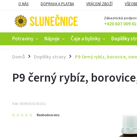
O NÁS
DOPRAVA A PLATBA
VRÁCENÍ ZBOŽÍ
VŠEOB
KAMENNÝ OBCHOD V ČESKÝCH BUDĚJOVICÍCH
CERTIFIKACE
Zákaznická podpor
+420 607 009 41
Potraviny
Nápoje
Čaje a bylinky
Doplňky st
Domů
Doplňky stravy
P9 černý rybíz, borovice, vin
/
/
P9 černý rybíz, borovice
Kód:
8594055100102
Neohodnoceno