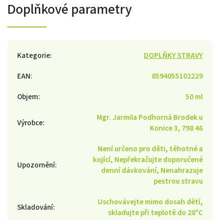
Doplňkové parametry
Kategorie
:
DOPLŇKY STRAVY
EAN
:
8594055102229
Objem
:
50 ml
Mgr. Jarmila Podhorná Brodek u
Výrobce
:
Konice 3, 798 46
Není určeno pro děti, těhotné a
kojící, Nepřekračujte doporučené
Upozornění
:
denní dávkování, Nenahrazuje
pestrou stravu
Uschovávejte mimo dosah dětí,
Skladování
:
skladujte při teplotě do 28°C