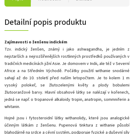
Detailní popis produktu
Zajímavosti o ženšenu indickém
Tzv. indický ženšen, známý i jako ashwagandha, je jedním z
nejstarších a nejrozšířenějších rostlinných prostředků používaných v
tradičních medicínách jižní Asie. Je domovem v Indii, ale též v Severní
Africe a na Středním Východě. Počátky použití withanie snodárné
sahají až do 10. století před naším letopočtem. Je to kolem 1 m
vysoký polokeř, se žlutozelenými květy a plody bobulemi
žlutooranžové barvy. Hlavní obsahové látky se nalézají v kořenech,
jedná se např. o tropanové alkaloidy tropin, anatropin, sommniferin a
whitanin.
Hojné jsou i fytosteroidní látky withanolidy, které jsou analogické
účinným látkám z ženšenu. Pupenová tinktura z withanie působí
blahodárně na srdce a cévní systém, podporuje fyzické a duševní síly