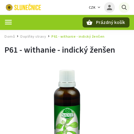
CZK
Prázdný košík
Hledat
Domů
Doplňky stravy
P61 - withanie - indický ženšen
/
/
P61 - withanie - indický ženšen