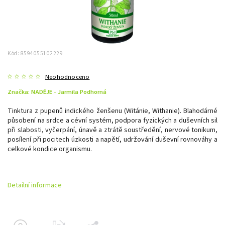
Kód:
8594055102229
Neohodnoceno
Značka:
NADĚJE - Jarmila Podhorná
Tinktura z pupenů indického ženšenu (Witánie, Withanie). Blahodárné
působení na srdce a cévní systém, podpora fyzických a duševních sil
při slabosti, vyčerpání, únavě a ztrátě soustředění, nervové tonikum,
posílení při pocitech úzkosti a napětí, udržování duševní rovnováhy a
celkové kondice organismu.
Detailní informace