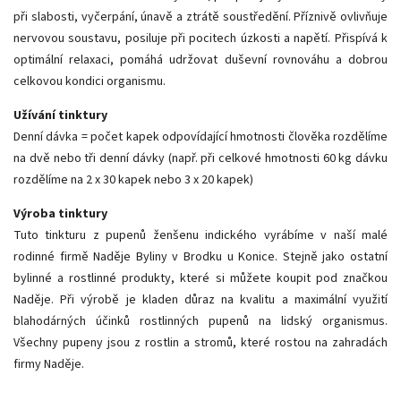
při slabosti, vyčerpání, únavě a ztrátě soustředění. Příznivě ovlivňuje
nervovou soustavu, posiluje při pocitech úzkosti a napětí. Přispívá k
optimální relaxaci, pomáhá udržovat duševní rovnováhu a dobrou
celkovou kondici organismu.
Užívání tinktury
Denní dávka = počet kapek odpovídající hmotnosti člověka rozdělíme
na dvě nebo tři denní dávky (např. při celkové hmotnosti 60 kg dávku
rozdělíme na 2 x 30 kapek nebo 3 x 20 kapek)
Výroba tinktury
Tuto tinkturu z pupenů ženšenu indického vyrábíme v naší malé
rodinné firmě Naděje Byliny v Brodku u Konice. Stejně jako ostatní
bylinné a rostlinné produkty, které si můžete koupit pod značkou
Naděje. Při výrobě je kladen důraz na kvalitu a maximální využití
blahodárných účinků rostlinných pupenů na lidský organismus.
Všechny pupeny jsou z rostlin a stromů, které rostou na zahradách
firmy Naděje.