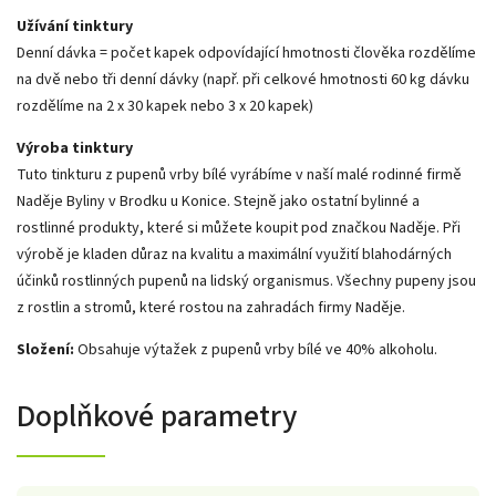
Užívání tinktury
Denní dávka = počet kapek odpovídající hmotnosti člověka rozdělíme
na dvě nebo tři denní dávky (např. při celkové hmotnosti 60 kg dávku
rozdělíme na 2 x 30 kapek nebo 3 x 20 kapek)
Výroba tinktury
Tuto tinkturu z pupenů vrby bílé vyrábíme v naší malé rodinné firmě
Naděje Byliny v Brodku u Konice. Stejně jako ostatní bylinné a
rostlinné produkty, které si můžete koupit pod značkou Naděje. Při
výrobě je kladen důraz na kvalitu a maximální využití blahodárných
účinků rostlinných pupenů na lidský organismus. Všechny pupeny jsou
z rostlin a stromů, které rostou na zahradách firmy Naděje.
Složení:
Obsahuje výtažek z pupenů vrby bílé ve 40% alkoholu.
Doplňkové parametry