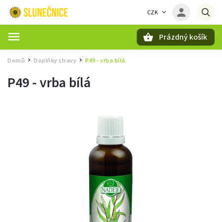
CZK
Prázdný košík
Hledat
Domů
Doplňky stravy
P49 - vrba bílá
/
/
P49 - vrba bílá