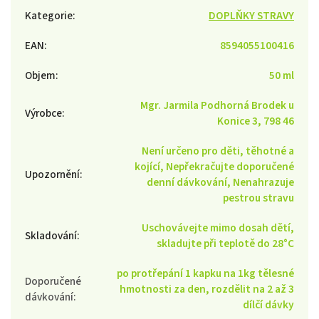
Kategorie
:
DOPLŇKY STRAVY
EAN
:
8594055100416
Objem
:
50 ml
Mgr. Jarmila Podhorná Brodek u
Výrobce
:
Konice 3, 798 46
Není určeno pro děti, těhotné a
kojící, Nepřekračujte doporučené
Upozornění
:
denní dávkování, Nenahrazuje
pestrou stravu
Uschovávejte mimo dosah dětí,
Skladování
:
skladujte při teplotě do 28°C
po protřepání 1 kapku na 1kg tělesné
Doporučené
hmotnosti za den, rozdělit na 2 až 3
dávkování
:
dílčí dávky