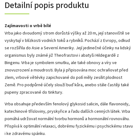
Detailní popis produktu
Zajímavosti o vrbě bílé
Vrba jako dvoudomý strom dorůstá výšky až 20 m, její stanoviště se
vyskytují v blízkosti vodních toků a rybníků. Pochází z Evropy, odkud
se rozšířila do Asie a Severní Ameriky. Její jedinečné účinky na lidský
organismus byly známé již Theofrastovi i abatyši Hildegardě z
Bingenu. Vrba je symbolem smutku, ale také obnovy a víry ve
znovuzrození a moudrosti. Byla ji připisována moc ochraňovat před
zlem, vrbové větévky zapichované do polí měly zesílit plodnost
Země. Pro podpůrné účely slouží buď kůra, anebo stále častěji také
pupeny zpracované do tinktury.
Vrba obsahuje především fenolový glykosid salicin, dále flavonoidy,
katechinové třísloviny, pryskyřice a řadu dalších cenných látek. Vrba
pomáhá udržovat normální tvorbu hormonů a hormonální rovnováhu.
Přispívá k optimální relaxaci, dobrému fyzickému i psychickému stavu
i ke zdravému spánku.