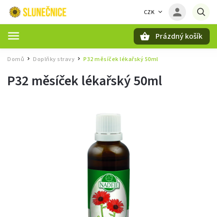
CZK
Prázdný košík
Hledat
Domů
Doplňky stravy
P32 měsíček lékařský 50ml
/
/
P32 měsíček lékařský 50ml