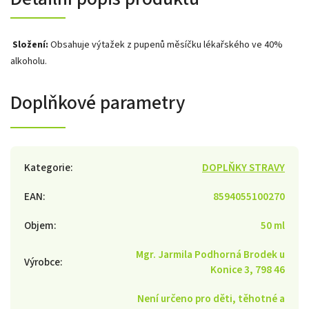
Složení:
Obsahuje výtažek z pupenů měsíčku lékařského ve 40%
alkoholu.
Doplňkové parametry
Kategorie
:
DOPLŇKY STRAVY
EAN
:
8594055100270
Objem
:
50 ml
Mgr. Jarmila Podhorná Brodek u
Výrobce
:
Konice 3, 798 46
Není určeno pro děti, těhotné a