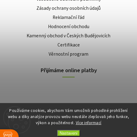
Zásady ochrany osobních údajů
Reklamační řád
Hodnocení obchodu
Kamenný obchod v Českých Budějovicích
Certifikace
Věrnostní program
Přijímáme online platby
Používáme cookies, abychom Vám umožnili pohodlné prohlížení
webu a díky analýze provozu webu neustále zlepšovali jeho funkce,
výkon a použitelnost.
Více informací
Copyright 2026
E-shop Slunečnice
. Všechna práva vyhrazena.
Vytvořil
Shoptet
| Design
Shoptak.cz
Nastavení