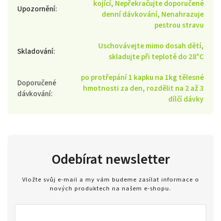
kojící, Nepřekračujte doporučené
Upozornění
:
denní dávkování, Nenahrazuje
pestrou stravu
Uschovávejte mimo dosah dětí,
Skladování
:
skladujte při teplotě do 28°C
po protřepání 1 kapku na 1kg tělesné
Doporučené
hmotnosti za den, rozdělit na 2 až 3
dávkování
:
dílčí dávky
Odebírat newsletter
Vložte svůj e-mail a my vám budeme zasílat informace o
nových produktech na našem e-shopu.