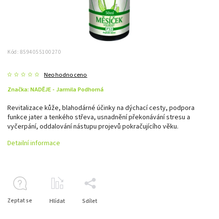
Kód:
8594055100270
Neohodnoceno
Značka:
NADĚJE - Jarmila Podhorná
Revitalizace kůže, blahodárné účinky na dýchací cesty, podpora
funkce jater a tenkého střeva, usnadnění překonávání stresu a
vyčerpání, oddalování nástupu projevů pokračujícího věku.
Detailní informace
Zeptat se
Hlídat
Sdílet