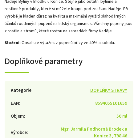
Naděje Byliny v Brodku u Konice. Stejně jako ostatní bylinné a
rostlinné produkty, které si můžete koupit pod značkou Naděje. Při
výrobě je kladen důraz na kvalitu a maximální využití blahodárných
účinků rostlinných pupenů na lidský organismus. Všechny pupeny jsou
z rostlin a stromů, které rostou na zahradách firmy Naděje.
Složení:
Obsahuje výtažek z pupenů břízy ve 40% alkoholu.
Doplňkové parametry
Kategorie
:
DOPLŇKY STRAVY
EAN
:
8594055101659
Objem
:
50 ml
Mgr. Jarmila Podhorná Brodek u
Výrobce
:
Konice 3, 798 46