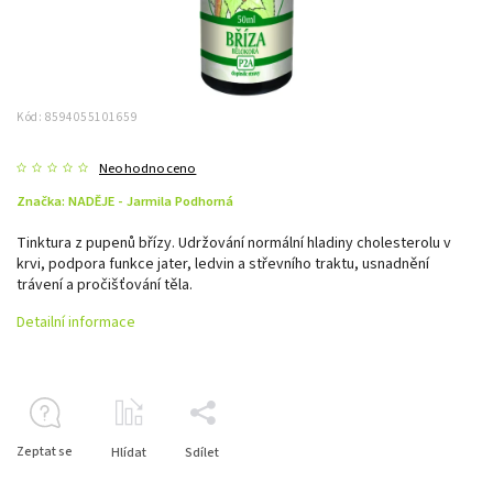
Kód:
8594055101659
Neohodnoceno
Značka:
NADĚJE - Jarmila Podhorná
Tinktura z pupenů břízy. Udržování normální hladiny cholesterolu v
krvi, podpora funkce jater, ledvin a střevního traktu, usnadnění
trávení a pročišťování těla.
Detailní informace
Zeptat se
Hlídat
Sdílet