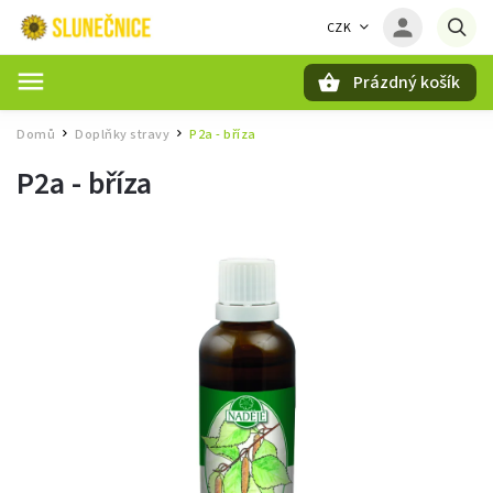
CZK
Prázdný košík
Hledat
Domů
Doplňky stravy
P2a - bříza
/
/
P2a - bříza