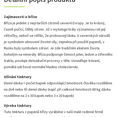
Zajímavosti o bříze
Bříza je jedním z nejstarších stromů severní Evropy. Je to krásný,
časně pučící, štíhlý strom. Již v mytologii hrály významnou roli její
větvičky, neboť se věřilo, že probouzejí lásku. U severských národů
je symbolem obnovení životní síly, zejména při použití pupenů, v
Rusku byla symbolem zdraví. Je zde tradičním elixírem života
bohatým na minerály. Bříza podporuje činnost jater, ledvin a střevního
traktu, posiluje detoxikační procesy v těle. Usnadňuje trávení,
pomáhá udržovat normální hladinu cholesterolu.
Užívání tinktury
Denní dávka = počet kapek odpovídající hmotnosti člověka rozdělíme
na dvě nebo tři denní dávky (např. při celkové hmotnosti 60 kg dávku
rozdělíme na 2 x 30 kapek nebo 3 x 20 kapek)
Výroba tinktury
Tuto tinkturu z pupenů břízy vyrábíme v naší malé rodinné firmě