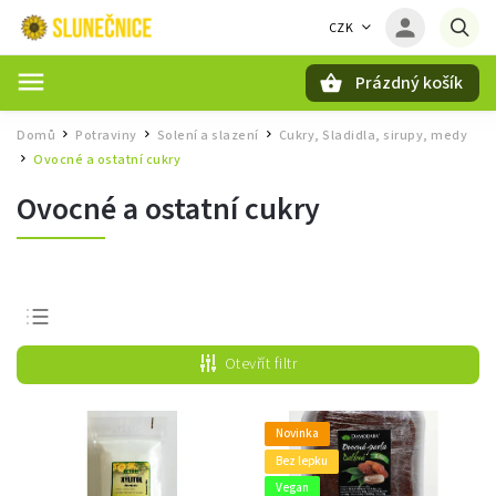
CZK
Prázdný košík
Hledat
Domů
Potraviny
Solení a slazení
Cukry, Sladidla, sirupy, medy
/
/
/
Ovocné a ostatní cukry
/
Ovocné a ostatní cukry
Nejprodávanější
Otevřít filtr
Nejlevnější
Nejdražší
Novinka
Abecedně
Bez lepku
Vegan