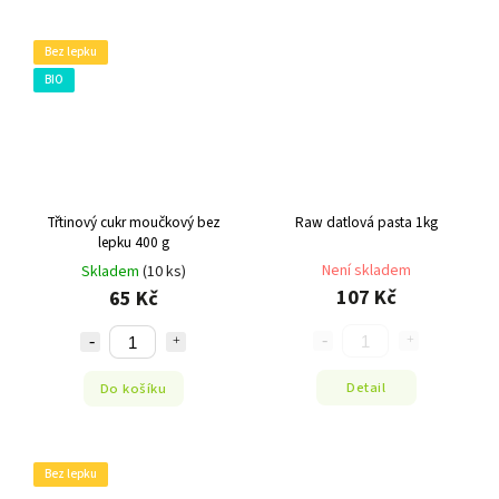
Bez lepku
BIO
Třtinový cukr moučkový bez
Raw datlová pasta 1kg
lepku 400 g
Není skladem
Skladem
(10 ks)
107 Kč
65 Kč
Detail
Do košíku
Bez lepku