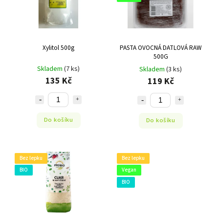
Xylitol 500g
PASTA OVOCNÁ DATLOVÁ RAW
500G
Skladem
(7 ks)
Skladem
(3 ks)
135 Kč
119 Kč
Do košíku
Do košíku
Bez lepku
Bez lepku
BIO
Vegan
BIO