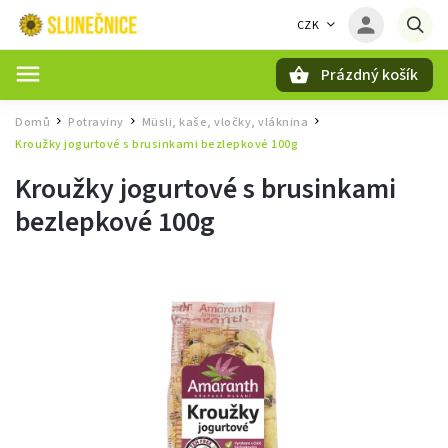
CZK
Prázdný košík
Hledat
Domů
Potraviny
Müsli, kaše, vločky, vláknina
/
/
/
Kroužky jogurtové s brusinkami bezlepkové 100g
Kroužky jogurtové s brusinkami
bezlepkové 100g