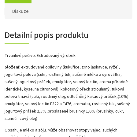
Diskuze
Detailní popis produktu
Trvanlivé pečivo. Extrudovaný výrobek.
Složení
: extrudované obiloviny (kukuřice, zrno laskavce, rýže),
jogurtová poleva (cukr, rostlinný tuk, sušené mléko a syrovátka,
sušený jogurtový prášek, emulgátor, sojový lecitin, aroma přírodně
identické, kyselina citronová), kokosový ořech strouhaný, tuková
poleva tmavá (cukr, rostlinný olej, odtučněný kakaový prášek,(10%)
amulgátor, sojový lecitin E322 a E476, aromata), rostlinný tuk, sušený
jogurtový prášek 2,5%,proslazené brusinky 1,6% (brusinky, cukr,
slunečnicový olej)
Obsahuje mléko a sóju. Může obsahovat stopy vajec, suchých