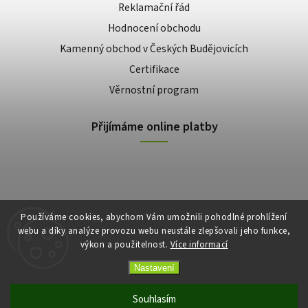
Reklamační řád
Hodnocení obchodu
Kamenný obchod v Českých Budějovicích
Certifikace
Věrnostní program
Přijímáme online platby
Používáme cookies, abychom Vám umožnili pohodlné prohlížení
webu a díky analýze provozu webu neustále zlepšovali jeho funkce,
výkon a použitelnost.
Více informací
Copyright 2026
E-shop Slunečnice
. Všechna práva vyhrazena.
Vytvořil
Shoptet
| Design
Shoptak.cz
Nastavení
Souhlasím