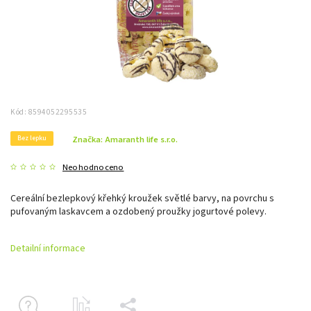
Kód:
8594052295535
Bez lepku
Značka:
Amaranth life s.r.o.
Neohodnoceno
Cereální bezlepkový křehký kroužek světlé barvy, na povrchu s
pufovaným laskavcem a ozdobený proužky jogurtové polevy.
Detailní informace