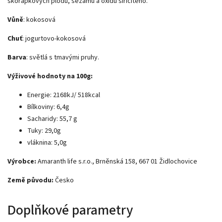
skořápkových plodů, sezamu a oxidu siřičitého.
Vůně
: kokosová
Chuť
: jogurtovo-kokosová
Barva
: světlá s tmavými pruhy.
Výživové hodnoty na 100g:
Energie: 2168kJ/ 518kcal
Bílkoviny: 6,4g
Sacharidy: 55,7 g
Tuky: 29,0g
vláknina: 5,0g
Výrobce:
Amaranth life s.r.o., Brněnská 158, 667 01 Židlochovice
Země původu:
Česko
Doplňkové parametry