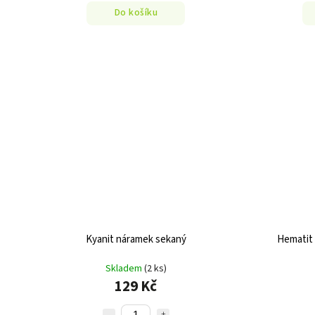
Do košíku
Kyanit náramek sekaný
Hematit
Skladem
(2 ks)
129 Kč