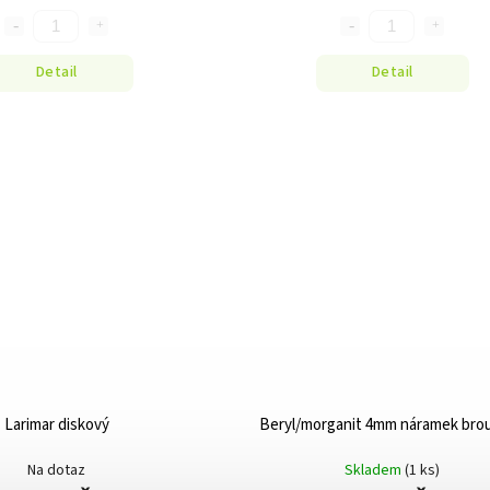
Detail
Detail
Larimar diskový
Beryl/morganit 4mm náramek bro
Na dotaz
Skladem
(1 ks)