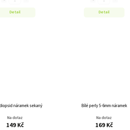
Detail
Detail
iopsid náramek sekaný
Bílé perly 5-6mm náramek
Na dotaz
Na dotaz
149 Kč
169 Kč