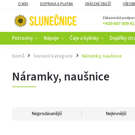
O NÁS
DOPRAVA A PLATBA
VRÁCENÍ ZBOŽÍ
VŠEOB
KAMENNÝ OBCHOD V ČESKÝCH BUDĚJOVICÍCH
CERTIFIKACE
Zákaznická podpor
+420 607 009 41
Potraviny
Nápoje
Čaje a bylinky
Doplňky str
Domů
Sezonní kategorie
Náramky, naušnice
/
/
Náramky, naušnice
Nejprodávanější
Nejlevnější