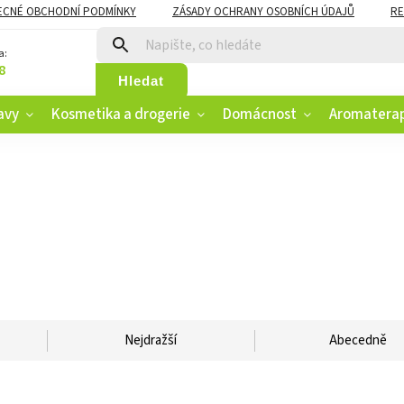
ECNÉ OBCHODNÍ PODMÍNKY
ZÁSADY OCHRANY OSOBNÍCH ÚDAJŮ
RE
CZK
VĚRNOSTNÍ PROGRAM
a:
8
Hledat
avy
Kosmetika a drogerie
Domácnost
Aromatera
Nejdražší
Abecedně