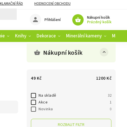
KLAMAČNÍ ŘÁD
HODNOCENÍ OBCHODU
Nákupní košík
Přihlášení
Prázdný košík
pie
Knihy
Dekorace
Minerální kameny
Muziko
Nákupní košík
49
Kč
1200
Kč
Na skladě
32
Akce
1
Novinka
0
ROZBALIT FILTR