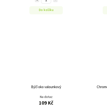
Do košíku
Býčí oko valounkový
Chromd
Na dotaz
109 Kč