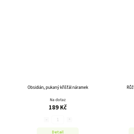
Obsidián, pukaný křišťál náramek
Růž
Na dotaz
189 Kč
Detail