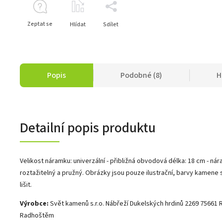
Zeptat se
Hlídat
Sdílet
Popis
Podobné (8)
H
Detailní popis produktu
Velikost náramku: univerzální - přibližná obvodová délka: 18 cm - ná
roztažitelný a pružný. Obrázky jsou pouze ilustrační, barvy kamene
lišit.
Výrobce:
Svět kamenů s.r.o. Nábřeží Dukelských hrdinů 2269 75661
Radhoštěm