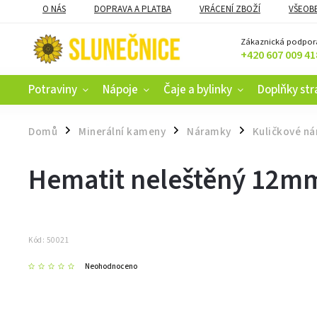
O NÁS
DOPRAVA A PLATBA
VRÁCENÍ ZBOŽÍ
VŠEOB
KAMENNÝ OBCHOD V ČESKÝCH BUDĚJOVICÍCH
CERTIFIKACE
Zákaznická podpor
+420 607 009 41
Potraviny
Nápoje
Čaje a bylinky
Doplňky str
Domů
Minerální kameny
Náramky
Kuličkové n
/
/
/
Hematit neleštěný 12m
Kód:
50021
Neohodnoceno