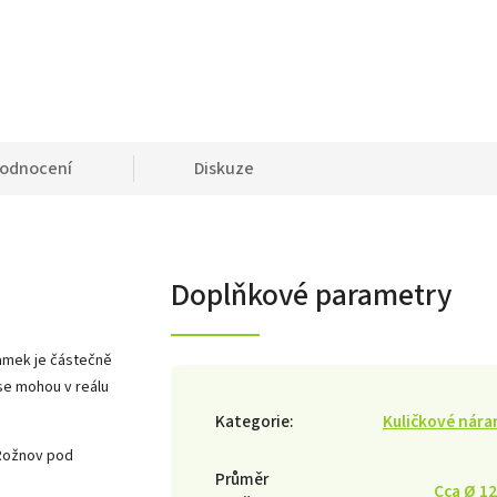
odnocení
Diskuze
Doplňkové parametry
ramek je částečně
 se mohou v reálu
Kategorie
:
Kuličkové nár
 Rožnov pod
Průměr
Cca Ø 1