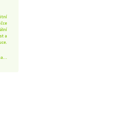
itní
ičce
ální
st a
uce.
ána…