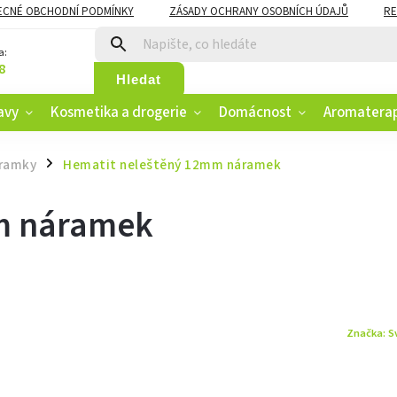
ECNÉ OBCHODNÍ PODMÍNKY
ZÁSADY OCHRANY OSOBNÍCH ÚDAJŮ
RE
CZK
VĚRNOSTNÍ PROGRAM
a:
8
Hledat
avy
Kosmetika a drogerie
Domácnost
Aromatera
áramky
Hematit neleštěný 12mm náramek
/
m náramek
Značka:
S