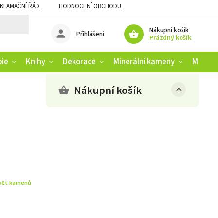
KLAMAČNÍ ŘÁD
HODNOCENÍ OBCHODU
Nákupní košík
Přihlášení
Prázdný košík
pie
Knihy
Dekorace
Minerální kameny
Muziko
Nákupní košík
vět kamenů