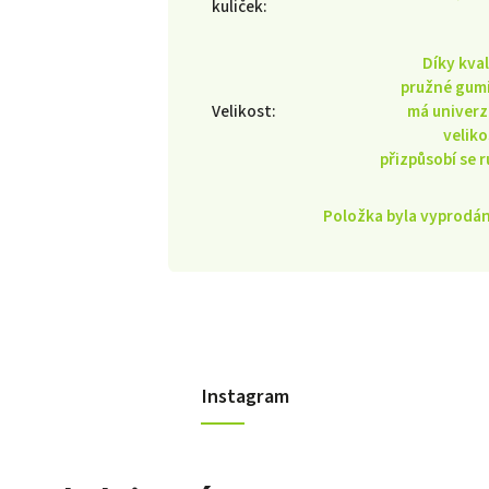
kuliček
:
Díky kval
pružné gum
Velikost
:
má univerz
veliko
přizpůsobí se r
Položka byla vyprod
Instagram