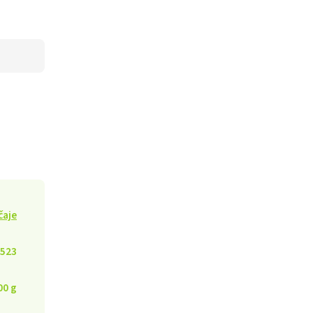
čaje
523
00 g