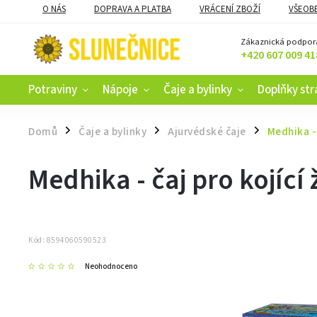
O NÁS
DOPRAVA A PLATBA
VRÁCENÍ ZBOŽÍ
VŠEOB
KAMENNÝ OBCHOD V ČESKÝCH BUDĚJOVICÍCH
CERTIFIKACE
Zákaznická podpor
+420 607 009 41
Potraviny
Nápoje
Čaje a bylinky
Doplňky str
Domů
Čaje a bylinky
Ajurvédské čaje
Medhika - 
/
/
/
Medhika - čaj pro kojící
Kód:
8594060590523
Neohodnoceno