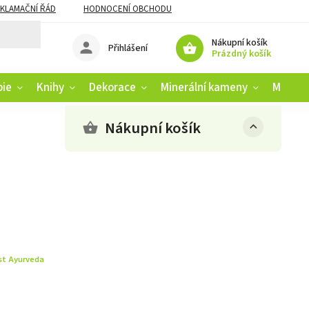
KLAMAČNÍ ŘÁD
HODNOCENÍ OBCHODU
Nákupní košík
Přihlášení
Prázdný košík
pie
Knihy
Dekorace
Minerální kameny
Muziko
Nákupní košík
st Ayurveda