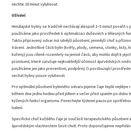
nechte 10 minut vyluhovat.
Užívání
:
Himálajské byliny se tradičně nechávají alespoň 3–5 minut povařit v 
používáme jako prostředek k optimalizaci duševních a tělesných fu
Takto připravený odvar má silnější působení, jemnější chuť a přízniv
trávení. Jednotlivé části bylin (květy, plody, semena, stonky, listy, 
kořeny) jsou cíleně rozemlety na jemné části, aby mohlo dojít k jej
promísení, které zaručuje nejkvalitnější účinnost ájurvédských směs
používáme jen jako preventivní, podpůrný či povzbuzující prostře
nechat byliny pouze vyluhovat.
Pro optimální působení bylinného odvaru pijeme čaje teplé nejlépe r
během dne jednu hodinu před jídlem a večer před spaním po dobu t
kýžených funkcí organismu. Ponechejte týdenní pauzu po spotřebo
balení.
Specifická chuť každého čaje je součástí terapeutického působení 
ájurvédským vlastnostem šesti chutí. Proto doporučujeme nepřidáva