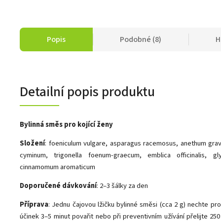
Popis
Podobné (8)
H
Detailní popis produktu
Bylinná směs pro kojící ženy
Složení
:
foeniculum vulgare, asparagus racemosus, anethum gra
cyminum, trigonella foenum-graecum, emblica officinalis, gly
cinnamomum aromaticum
Doporučené dávkování
: 2–3 šálky za den
Příprava
:
Jednu čajovou lžičku bylinné směsi (cca 2 g) nechte pro 
účinek 3–5 minut povařit nebo při preventivním užívání přelijte 25