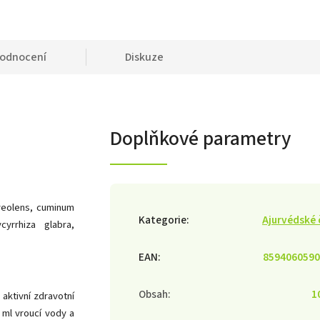
odnocení
Diskuze
Doplňkové parametry
veolens, cuminum
Kategorie
:
Ajurvédské 
cyrrhiza glabra,
EAN
:
8594060590
Obsah
:
1
aktivní zdravotní
0 ml vroucí vody a