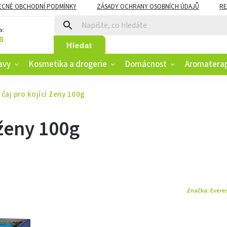
ECNÉ OBCHODNÍ PODMÍNKY
ZÁSADY OCHRANY OSOBNÍCH ÚDAJŮ
RE
CZK
VĚRNOSTNÍ PROGRAM
a:
8
Hledat
avy
Kosmetika a drogerie
Domácnost
Aromatera
čaj pro kojící ženy 100g
 ženy 100g
Značka:
Evere