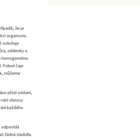
případě, že je
nkcí organismu.
ě ovlivňuje
kůra, oddenky a
ich homogennímu
í. Pokud čaje
dek, můžeme
áno před snídaní,
rvání obnovy
vání každého
a odpovídá
t žádná sladidla.