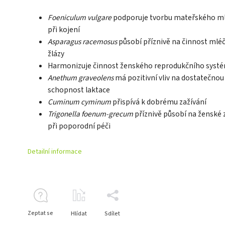
Foeniculum vulgare
podporuje tvorbu mateřského m
při kojení
Asparagus racemosus
působí příznivě na činnost mlé
žlázy
Harmonizuje činnost ženského reprodukčního syst
Anethum graveolens
má pozitivní vliv na dostatečnou
schopnost laktace
Cuminum cyminum
přispívá k dobrému zažívání
Trigonella foenum-grecum
příznivě působí na ženské 
při poporodní péči
Detailní informace
Zeptat se
Hlídat
Sdílet