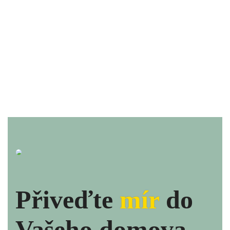
Přiveďte
mír
do
Vašeho domova