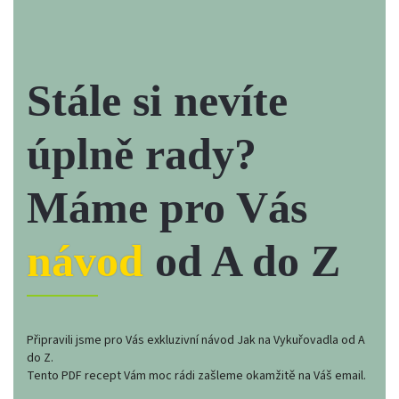
Stále si nevíte
Chci svůj set!
úplně rady?
Máme pro Vás
V kameném
návod
od A do Z
obchodě již OD
ROKU 2004
Připravili jsme pro Vás exkluzivní návod Jak na Vykuřovadla od A
do Z.
Tento PDF recept Vám moc rádi zašleme okamžitě na Váš email.