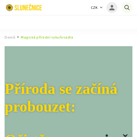
CZK
Domů
Magická přírodní vykuřovadla
/
Příroda se začíná
probouzet: