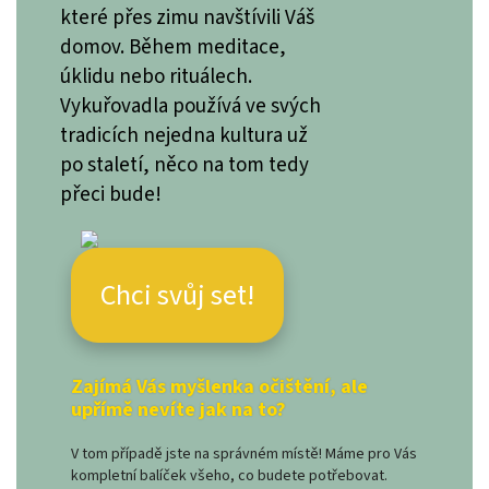
které přes zimu navštívili Váš
domov. Během meditace,
úklidu nebo rituálech.
Vykuřovadla používá ve svých
tradicích nejedna kultura už
po staletí, něco na tom tedy
přeci bude!
Chci svůj set!
Zajímá Vás myšlenka očištění, ale
upřímě nevíte jak na to?
V tom případě jste na správném místě! Máme pro Vás
kompletní balíček všeho, co budete potřebovat.