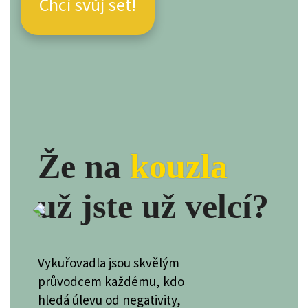
Chci svůj set!
Že na
kouzla
už jste už velcí?
Vykuřovadla jsou skvělým
průvodcem každému, kdo
hledá úlevu od negativity,