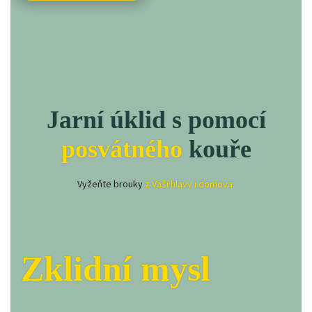
Jarní úklid s pomocí
posvátného
kouře
Vyžeňte brouky
z Vaší hlavy i domova.
Zklidní mysl