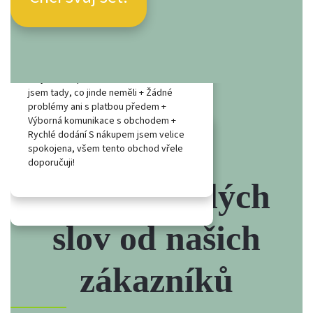
+ Rychlé a spolehlivé dodání + Sehnala
jsem tady, co jinde neměli + Žádné
problémy ani s platbou předem +
Výborná komunikace s obchodem +
Rychlé dodání S nákupem jsem velice
spokojena, všem tento obchod vřele
+ Rychlé a spolehlivé dodání + Drobný
doporučuji!
dárek v balíčku Celková spokojenost, v
případě potřeby určitě opět navštívím,
Několik milých
doporučuji ostatním.
slov od našich
zákazníků