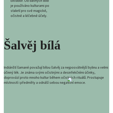
Ekvádor. Od dávných dob
je používáno kulturami po
staletí pro své magické,
očistné a léčebné účely.
Šalvěj bílá
Indiánští šamané považují bílou šalvěj za nejposvátnější bylinu a velmi
účinný lék. Je známa svými očistnými a desinfekčními účinky,
doprovází proto mnoho kultur během očistných rituálů. Prostupuje
místností i předměty a odnáší sebou negativní emoce.