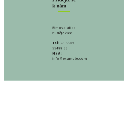
k nám
Elmova ulice
Budějovice
Tel:
+1 5589
55488 55
Mail:
info@example.com