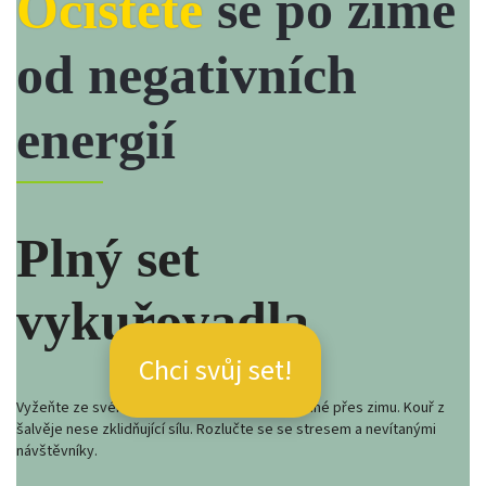
Očistěte
se po zimě
od negativních
energií
Plný set
vykuřovadla
Chci svůj set!
Vyžeňte ze svého obydlí zlé energie nastřádané přes zimu. Kouř z
šalvěje nese zklidňující sílu. Rozlučte se se stresem a nevítanými
návštěvníky.