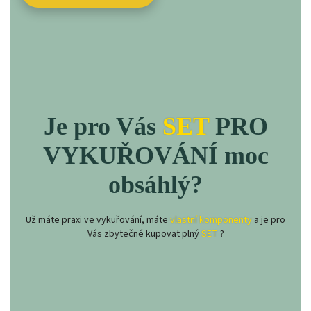
Je pro Vás
SET
PRO
VYKUŘOVÁNÍ moc
obsáhlý?
Už máte praxi ve vykuřování, máte
vlastní komponenty
a je pro
Vás zbytečné kupovat plný
SET
?