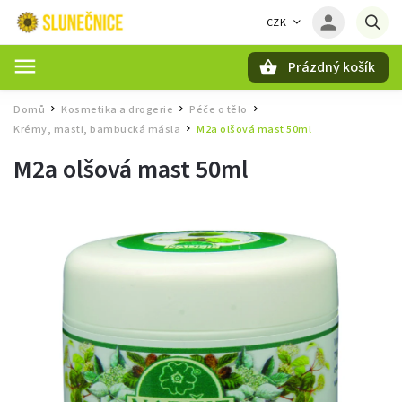
CZK
Prázdný košík
Hledat
Domů
Kosmetika a drogerie
Péče o tělo
/
/
/
Krémy, masti, bambucká másla
M2a olšová mast 50ml
/
M2a olšová mast 50ml