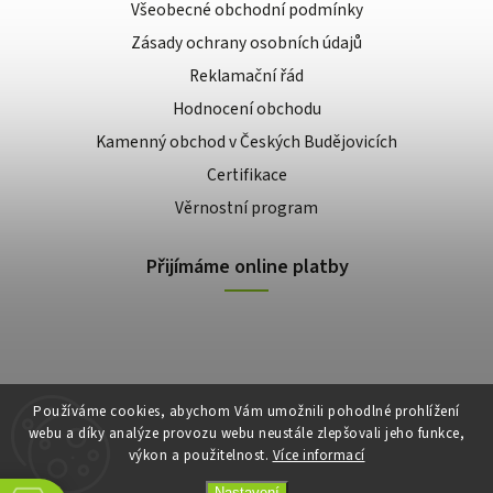
Všeobecné obchodní podmínky
Zásady ochrany osobních údajů
Reklamační řád
Hodnocení obchodu
Kamenný obchod v Českých Budějovicích
Certifikace
Věrnostní program
Přijímáme online platby
Používáme cookies, abychom Vám umožnili pohodlné prohlížení
webu a díky analýze provozu webu neustále zlepšovali jeho funkce,
výkon a použitelnost.
Více informací
Copyright 2026
E-shop Slunečnice
. Všechna práva vyhrazena.
Vytvořil
Shoptet
| Design
Shoptak.cz
Nastavení