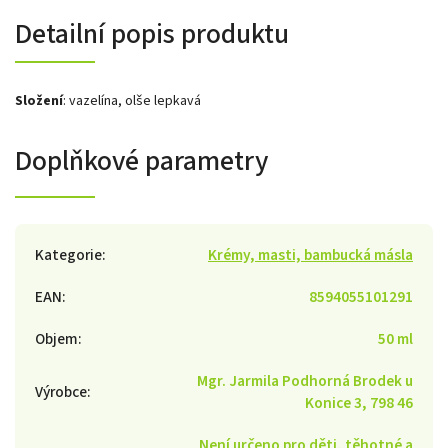
Detailní popis produktu
Složení
: vazelína, olše lepkavá
Doplňkové parametry
Kategorie
:
Krémy, masti, bambucká másla
EAN
:
8594055101291
Objem
:
50 ml
Mgr. Jarmila Podhorná Brodek u
Výrobce
:
Konice 3, 798 46
Není určeno pro děti, těhotné a