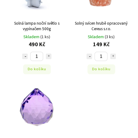
Solná lampa noční světlo s
Solný svícen hrubě opracovaný
vypínačem 500g
Cereus s.r.o.
Skladem
(1 ks)
Skladem
(3 ks)
490 Kč
149 Kč
Do košíku
Do košíku