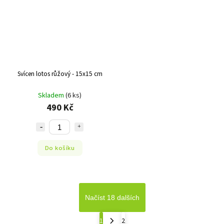
Svícen lotos růžový - 15x15 cm
Skladem
(6 ks)
490 Kč
Do košíku
Načíst 18 dalších
1
2