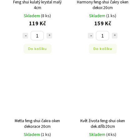
Feng shui kulatý krystal malý
Harmony feng-shui čakry oken
4cm
dekor.20cm
Skladem
(8 ks)
Skladem
(1 ks)
119 Kč
159 Kč
Do košíku
Do košíku
Metta feng-shui čakra oken
Květ života feng-shui oken
dekorace 20cm
dek.stříb20cm
Skladem
(1 ks)
Skladem
(4 ks)