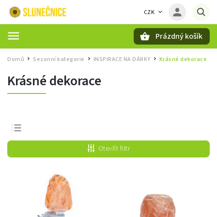
CZK
Prázdný košík
Hledat
Domů
Sezonní kategorie
INSPIRACE NA DÁRKY
Krásné dekorace
/
/
/
Krásné dekorace
Nejprodávanější
Otevřít filtr
Nejlevnější
Nejdražší
Abecedně