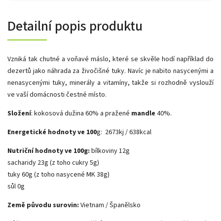
Detailní popis produktu
Vzniká tak chutné a voňavé máslo, které se skvěle hodí například do
dezertů jako náhrada za živočišné tuky. Navíc je nabito nasycenými a
nenasycenými tuky, minerály a vitamíny, takže si rozhodně vyslouží
ve vaší domácnosti čestné místo.
Složení
: kokosová dužina 60% a pražené
mandle
40%.
Energetické hodnoty ve 100
g: 2673kj / 638kcal
Nutriční hodnoty ve 100g:
bílkoviny 12g
sacharidy 23g (z toho cukry 5g)
tuky 60g (z toho nasycené MK 38g)
sůl 0g
Země původu surovin:
Vietnam / Španělsko