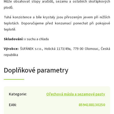
Může obsahovat stopy arašídů, sezamu a ostatních skořápkových
plodů.
Tuhá konzistence a bíle krystaly jsou přirozeným jevem při nižších
teplotách. Doporučujeme před konzumací ponechat při pokojové
teplotě.
Skladování:
v suchu a chladu
Výrobce:
ŠUFÁNEK s.r.o.,
Holická 1173/49a,
779 00 Olomouc,
Česká
republika
Doplňkové parametry
Kategorie
:
Ořechová másla a sezamové pasty
EAN
:
8594188130250