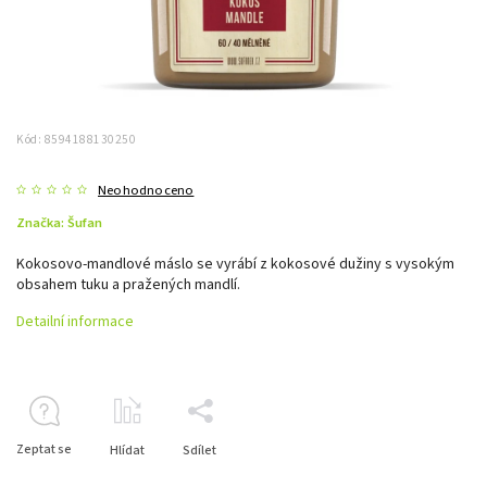
Kód:
8594188130250
Neohodnoceno
Značka:
Šufan
Kokosovo-mandlové máslo se vyrábí z kokosové dužiny s vysokým
obsahem tuku a pražených mandlí.
Detailní informace
Zeptat se
Hlídat
Sdílet