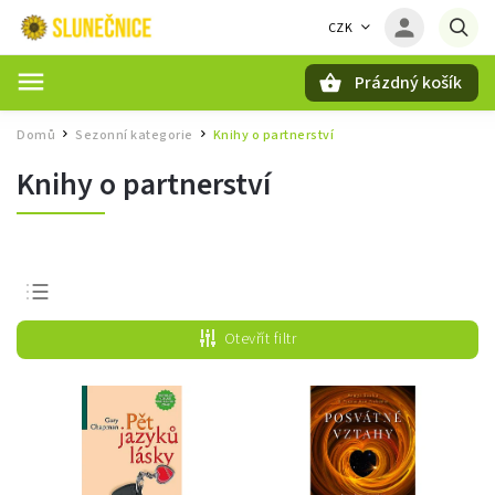
CZK
Prázdný košík
Hledat
Domů
Sezonní kategorie
Knihy o partnerství
/
/
Knihy o partnerství
Nejprodávanější
Otevřít filtr
Nejlevnější
Nejdražší
Abecedně