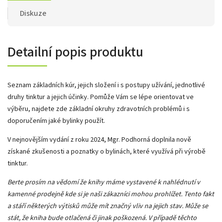
Diskuze
Detailní popis produktu
Seznam základních kúr, jejich složení i s postupy užívání, jednotlivé
druhy tinktur a jejich účinky. Pomůže Vám se lépe orientovat ve
výběru, najdete zde základní okruhy zdravotních problémů i s
doporučením jaké bylinky použít.
V nejnovějším vydání z roku 2024, Mgr. Podhorná doplnila nově
získané zkušenosti a poznatky o bylinách, které využívá při výrobě
tinktur.
Berte prosím na vědomí že knihy máme vystavené k nahlédnutí v
kamenné prodejně kde si je naši zákazníci mohou prohlížet. Tento fakt
a stáří některých výtisků může mít značný vliv na jejich stav. Může se
stát, že kniha bude otlačená či jinak poškozená. V případě těchto