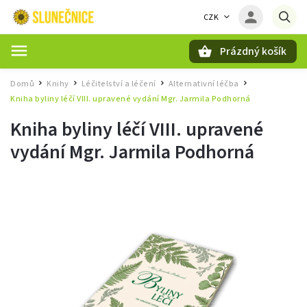
CZK
Prázdný košík
Hledat
Domů
Knihy
Léčitelství a léčení
Alternativní léčba
/
/
/
/
Kniha byliny léčí VIII. upravené vydání Mgr. Jarmila Podhorná
Kniha byliny léčí VIII. upravené
vydání Mgr. Jarmila Podhorná