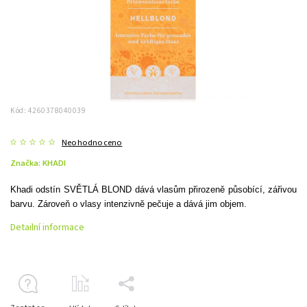
Kód:
4260378040039
Neohodnoceno
Značka:
KHADI
Khadi odstín SVĚTLÁ BLOND dává vlasům přirozeně působící, zářivou
barvu. Zároveň o vlasy intenzivně pečuje a dává jim objem.
Detailní informace