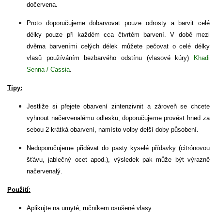
dočervena.
Proto doporučujeme dobarvovat pouze odrosty a barvit celé
délky pouze při každém cca čtvrtém barvení. V době mezi
dvěma barveními celých délek můžete pečovat o celé délky
vlasů používáním bezbarvého odstínu (vlasové kúry)
Khadi
Senna / Cassia
.
Tipy:
Jestliže si přejete obarvení zintenzivnit a zároveň se chcete
vyhnout načervenalému odlesku, doporučujeme provést hned za
sebou 2 krátká obarvení, namísto volby delší doby působení.
Nedoporučujeme přidávat do pasty kyselé přídavky (citrónovou
šťávu, jablečný ocet apod.), výsledek pak může být výrazně
načervenalý.
Použití:
Aplikujte na umyté, ručníkem osušené vlasy.