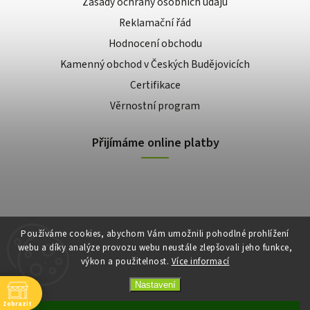
Zásady ochrany osobních údajů
Reklamační řád
Hodnocení obchodu
Kamenný obchod v Českých Budějovicích
Certifikace
Věrnostní program
Přijímáme online platby
Používáme cookies, abychom Vám umožnili pohodlné prohlížení
webu a díky analýze provozu webu neustále zlepšovali jeho funkce,
výkon a použitelnost.
Více informací
Copyright 2026
E-shop Slunečnice
. Všechna práva vyhrazena.
Vytvořil
Shoptet
| Design
Shoptak.cz
Nastavení
Zobrazit