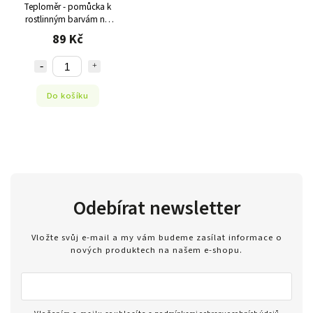
Teploměr - pomůcka k
rostlinným barvám na
vlasy
89 Kč
Do košíku
Odebírat newsletter
Vložte svůj e-mail a my vám budeme zasílat informace o
nových produktech na našem e-shopu.