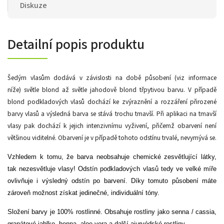
Diskuze
Detailní popis produktu
Šedým vlasům dodává v závislosti na době působení (viz informace
níže) světle blond až světle jahodově blond třpytivou barvu. V případě
blond podkladových vlasů dochází ke zvýraznění a rozzáření přirozené
barvy vlasů a výsledná barva se stává trochu tmavší. Při aplikaci na tmavší
vlasy pak dochází k jejich intenzivnímu vyživení, přičemž obarvení není
většinou viditelné. Obarvení je v případě tohoto odstínu trvalé, nevymývá se.
Vzhledem k tomu, že barva neobsahuje chemické zesvětlující látky,
tak
nezesvětluje vlasy!
Odstín podkladových vlasů tedy ve velké míře
ovlivňuje i výsledný odstín po barvení. Díky tomuto působení máte
zároveň možnost získat jedinečné, individuální tóny.
Složení barvy je 100% rostlinné. Obsahuje rostliny jako senna / cassia,
granátové jablko, henna, aloe vera a další ajurvédské rostliny.