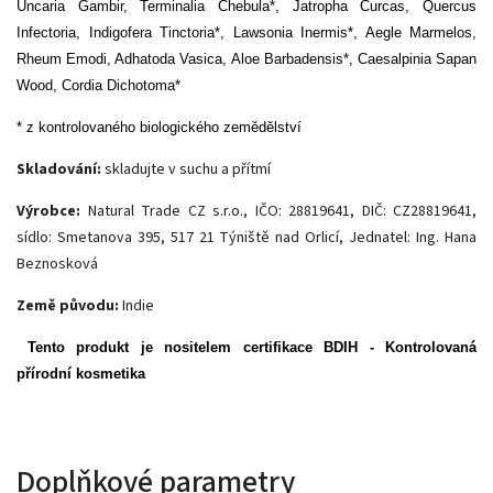
Uncaria Gambir, Terminalia Chebula*, Jatropha Curcas, Quercus
Infectoria, Indigofera Tinctoria*, Lawsonia Inermis*, Aegle Marmelos,
Rheum Emodi, Adhatoda Vasica, Aloe Barbadensis*, Caesalpinia Sapan
Wood, Cordia Dichotoma*
* z kontrolovaného biologického zemědělství
Skladování:
skladujte v suchu a přítmí
Výrobce:
Natural Trade CZ s.r.o., IČO: 28819641, DIČ: CZ28819641,
sídlo: Smetanova 395, 517 21 Týniště nad Orlicí, Jednatel: Ing. Hana
Beznosková
Země původu:
Indie
Tento produkt je nositelem certifikace BDIH - Kontrolovaná
přírodní kosmetika
Doplňkové parametry