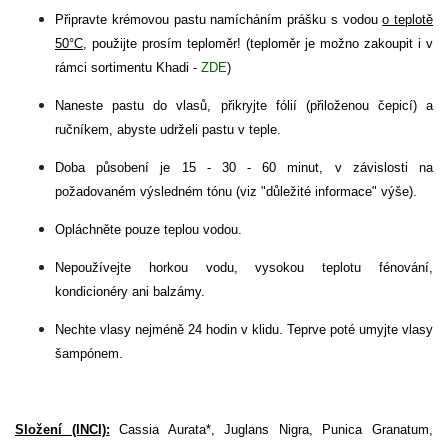
Připravte krémovou pastu namícháním prášku s vodou
o teplotě
50°C
, použijte prosím teploměr! (teploměr je možno zakoupit i v
rámci sortimentu Khadi -
ZDE
)
Naneste pastu do vlasů, přikryjte fólií (přiloženou čepicí) a
ručníkem, abyste udrželi pastu v teple.
Doba působení je 15 - 30 - 60 minut, v závislosti na
požadovaném výsledném tónu (viz "důležité informace" výše).
Opláchněte pouze teplou vodou.
Nepoužívejte horkou vodu, vysokou teplotu fénování,
kondicionéry ani balzámy.
Nechte vlasy nejméně 24 hodin v klidu. Teprve poté umyjte vlasy
šampónem.
Složení (INCI):
Cassia Aurata*, Juglans Nigra, Punica Granatum,