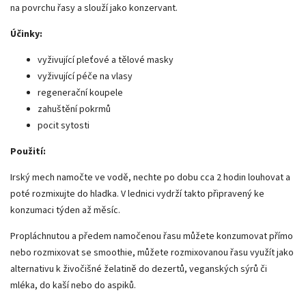
na povrchu řasy a slouží jako konzervant.
Účinky:
vyživující pleťové a tělové masky
vyživující péče na vlasy
regenerační koupele
zahuštění pokrmů
pocit sytosti
Použití:
Irský mech namočte ve vodě, nechte po dobu cca 2 hodin louhovat a
poté rozmixujte do hladka. V lednici vydrží takto připravený ke
konzumaci týden až měsíc.
Propláchnutou a předem namočenou řasu můžete konzumovat přímo
nebo rozmixovat se smoothie, můžete rozmixovanou řasu využít jako
alternativu k živočišné želatině do dezertů, veganských sýrů či
mléka, do kaší
nebo do aspiků.