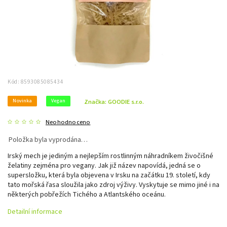
Kód:
8593085085434
Novinka
Vegan
Značka:
GOODIE s.r.o.
Neohodnoceno
Položka byla vyprodána…
Irský mech je jediným a nejlepším rostlinným náhradníkem živočišné
želatiny zejména pro vegany. Jak již název napovídá, jedná se o
supersložku, která byla objevena v Irsku na začátku 19. století, kdy
tato mořská řasa sloužila jako zdroj výživy. Vyskytuje se mimo jiné i na
některých pobřežích Tichého a Atlantského oceánu.
Detailní informace