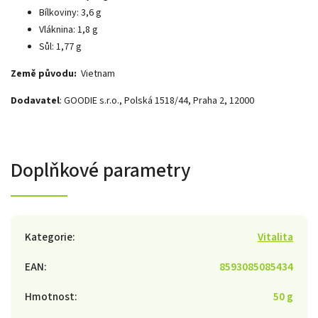
Bílkoviny: 3,6 g
Vláknina: 1,8 g
Sůl: 1,77 g
Země původu:
Vietnam
Dodavatel
: GOODIE s.r.o., Polská 1518/44, Praha 2, 12000
Doplňkové parametry
Kategorie
:
Vitalita
EAN
:
8593085085434
Hmotnost
:
50 g