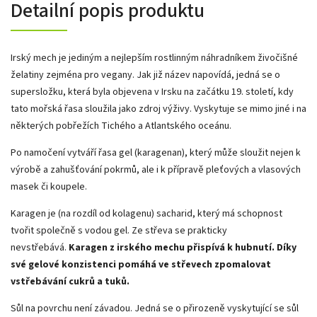
Detailní popis produktu
Irský mech je jediným a nejlepším rostlinným náhradníkem živočišné
želatiny zejména pro vegany. Jak již název napovídá, jedná se o
supersložku, která byla objevena v Irsku na začátku 19. století, kdy
tato mořská řasa sloužila jako zdroj výživy. Vyskytuje se mimo jiné i na
některých pobřežích Tichého a Atlantského oceánu.
Po namočení vytváří řasa gel (karagenan), který může sloužit nejen k
výrobě a zahušťování pokrmů, ale i k přípravě pleťových a vlasových
masek či koupele.
Karagen je (na rozdíl od kolagenu) sacharid, který má schopnost
tvořit společně s vodou gel. Ze střeva se prakticky
nevstřebává.
K
aragen z irského mechu přispívá k hubnutí. Díky
své gelové konzistenci pomáhá ve střevech zpomalovat
vstřebávání cukrů a tuků.
Sůl na povrchu není závadou. Jedná se o přirozeně vyskytující se sůl