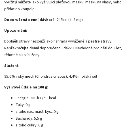
Využít ji můžete jako vyživující pleťovou masku, masku na vlasy, nebo
přidat do koupele.
Doporučená denní dávka:
1–2 lžíce (4–8 mg)
Upozornění:
Doplněk stravy neslouží jako náhrada vyvážené a pestré stravy.
Nepřekračujte denní doporučenou dávku. Nevhodné pro děti do 3 let,
těhotné a kojící ženy.
Složení
:
95,6% irský mech (Chondrus crispus), 4,4% mořská sůl
Výživové údaje na 100 g:
Energie: 380 kJ / 91 kcal
Tuky: 0 g
z toho nas. mast. kys.: 0 g
Sacharidy: 5,5 g
z toho cukry: 0 g