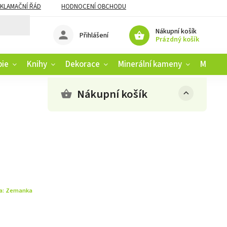
KLAMAČNÍ ŘÁD
HODNOCENÍ OBCHODU
Nákupní košík
Přihlášení
Prázdný košík
pie
Knihy
Dekorace
Minerální kameny
Muziko
Nákupní košík
a:
Zemanka