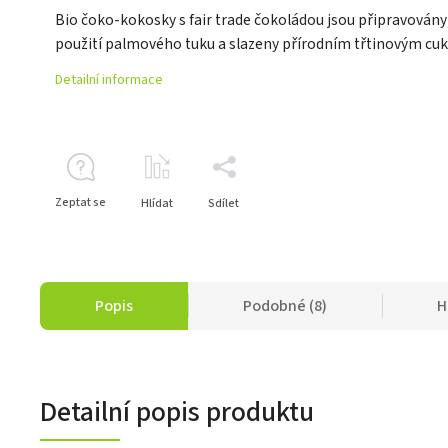
Bio čoko-kokosky s fair trade čokoládou jsou připravovány
použití palmového tuku a slazeny přírodním třtinovým cuk
Detailní informace
Zeptat se
Hlídat
Sdílet
Popis
Podobné (8)
H
Detailní popis produktu