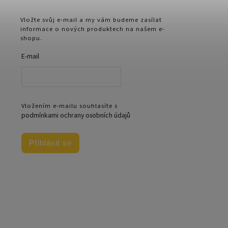
Vložte svůj e-mail a my vám budeme zasílat
informace o nových produktech na našem e-
shopu.
E-mail
Vložením e-mailu souhlasíte s
podmínkami ochrany osobních údajů
Přihlásit se