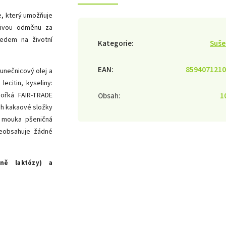
e, který umožňuje
dlivou odměnu za
ledem na životní
Kategorie
:
Suše
EAN
:
8594071210
lunečnicový olej a
ecitin, kyseliny:
hořká FAIR-TRADE
Obsah
:
1
ah kakaové složky
o mouka pšeničná
Neobsahuje žádné
ně laktózy) a