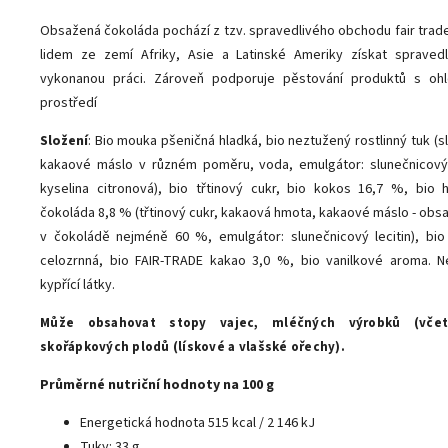
Obsažená čokoláda pochází z tzv. spravedlivého obchodu fair trad
lidem ze zemí Afriky, Asie a Latinské Ameriky získat sprave
vykonanou práci. Zároveň podporuje pěstování produktů s oh
prostředí
Složení
: Bio mouka pšeničná hladká, bio neztužený rostlinný tuk (s
kakaové máslo v různém poměru, voda, emulgátor: slunečnicový l
kyselina citronová), bio třtinový cukr, bio kokos 16,7 %, bio 
čokoláda 8,8 % (třtinový cukr, kakaová hmota, kakaové máslo - obs
v čokoládě nejméně 60 %, emulgátor: slunečnicový lecitin), bi
celozrnná, bio FAIR-TRADE kakao 3,0 %, bio vanilkové aroma. 
kypřící látky.
Může obsahovat stopy vajec, mléčných výrobků (včet
skořápkových plodů (lískové a vlašské ořechy).
Průměrné nutriční hodnoty na 100 g
Energetická hodnota 515 kcal / 2 146 kJ
Tuky: 33 g