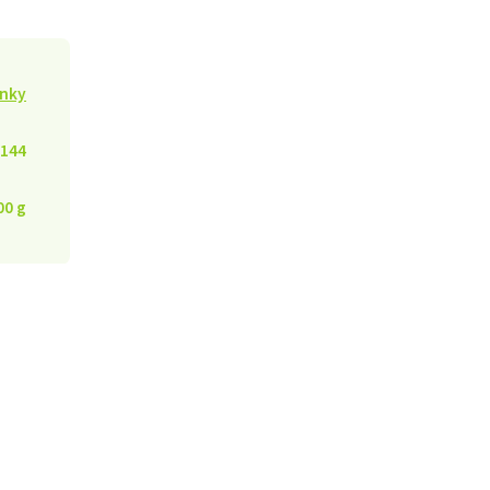
nky
144
00 g