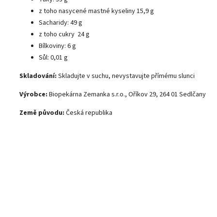
z toho nasycené mastné kyseliny 15,9 g
Sacharidy: 49 g
z toho cukry 24 g
Bílkoviny: 6 g
Sůl: 0,01 g
Skladování:
Skladujte v suchu, nevystavujte přímému slunci
Výrobce:
Biopekárna Zemanka s.r.o.,
Oříkov 29, 264 01 Sedlčany
Země původu:
Česká republika