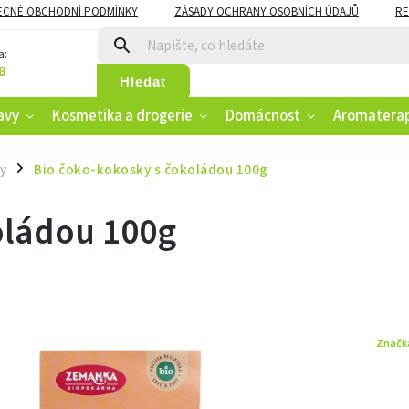
ECNÉ OBCHODNÍ PODMÍNKY
ZÁSADY OCHRANY OSOBNÍCH ÚDAJŮ
RE
CZK
VĚRNOSTNÍ PROGRAM
a:
8
Hledat
avy
Kosmetika a drogerie
Domácnost
Aromatera
y
Bio čoko-kokosky s čokoládou 100g
/
oládou 100g
Značk