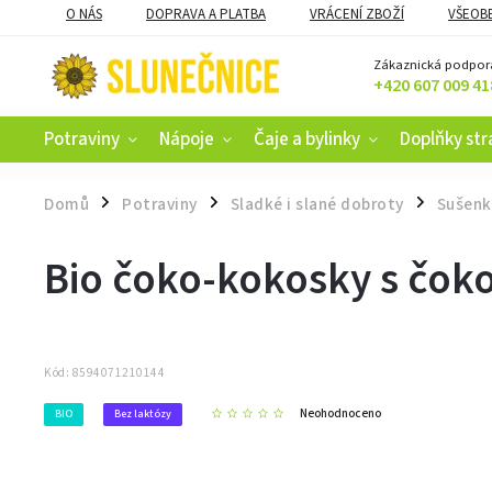
O NÁS
DOPRAVA A PLATBA
VRÁCENÍ ZBOŽÍ
VŠEOB
KAMENNÝ OBCHOD V ČESKÝCH BUDĚJOVICÍCH
CERTIFIKACE
Zákaznická podpor
+420 607 009 41
Potraviny
Nápoje
Čaje a bylinky
Doplňky str
Domů
Potraviny
Sladké i slané dobroty
Sušenk
/
/
/
Bio čoko-kokosky s čok
Kód:
8594071210144
Neohodnoceno
BIO
Bez laktózy