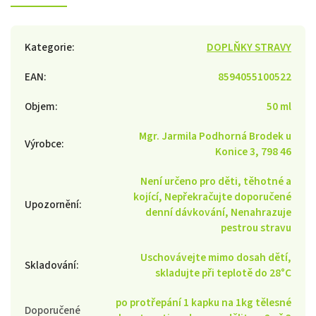
Kategorie
:
DOPLŇKY STRAVY
EAN
:
8594055100522
Objem
:
50 ml
Mgr. Jarmila Podhorná Brodek u
Výrobce
:
Konice 3, 798 46
Není určeno pro děti, těhotné a
kojící, Nepřekračujte doporučené
Upozornění
:
denní dávkování, Nenahrazuje
pestrou stravu
Uschovávejte mimo dosah dětí,
Skladování
:
skladujte při teplotě do 28°C
po protřepání 1 kapku na 1kg tělesné
Doporučené