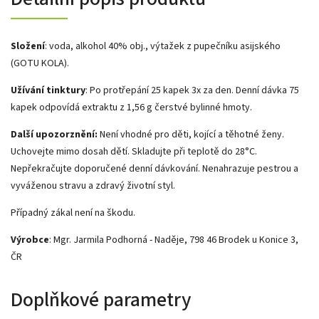
Složení
: voda, alkohol 40% obj., výtažek z pupečníku asijského
(GOTU KOLA).
Užívání tinktury
: Po protřepání 25 kapek 3x za den. Denní dávka 75
kapek odpovídá extraktu z 1,56 g čerstvé bylinné hmoty.
Další upozorznění:
Není vhodné pro děti, kojící a těhotné ženy.
Uchovejte mimo dosah dětí. Skladujte při teplotě do 28°C.
Nepřekračujte doporučené denní dávkování. Nenahrazuje pestrou a
vyváženou stravu a zdravý životní styl.
Případný zákal není na škodu.
Výrobce
: Mgr. Jarmila Podhorná - Naděje, 798 46 Brodek u Konice 3,
ČR
Doplňkové parametry