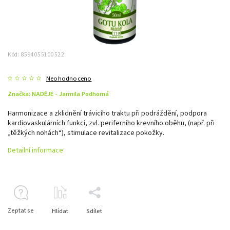
Kód:
8594055100522
Neohodnoceno
Značka:
NADĚJE - Jarmila Podhorná
Harmonizace a zklidnění trávicího traktu při podráždění, podpora
kardiovaskulárních funkcí, zvl. periferního krevního oběhu, (např. při
„těžkých nohách“), stimulace revitalizace pokožky.
Detailní informace
Zeptat se
Hlídat
Sdílet