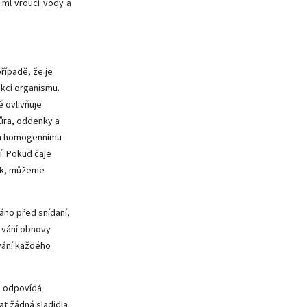
0 ml vroucí vody a
případě, že je
nkcí organismu.
ě ovlivňuje
kůra, oddenky a
ich homogennímu
í. Pokud čaje
dek, můžeme
áno před snídaní,
rvání obnovy
vání každého
a odpovídá
t žádná sladidla.