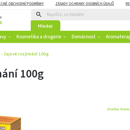
ECNÉ OBCHODNÍ PODMÍNKY
ZÁSADY OCHRANY OSOBNÍCH ÚDAJŮ
RE
CZK
VĚRNOSTNÍ PROGRAM
a:
8
Hledat
avy
Kosmetika a drogerie
Domácnost
Aromatera
 - čajové rozjímání 100g
mání 100g
Značka:
Evere