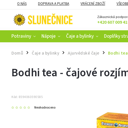
O NÁS
DOPRAVA A PLATBA
VRÁCENÍ ZBOŽÍ
VŠEOB
KAMENNÝ OBCHOD V ČESKÝCH BUDĚJOVICÍCH
CERTIFIKACE
Zákaznická podpor
+420 607 009 41
Potraviny
Nápoje
Čaje a bylinky
Doplňky str
Domů
Čaje a bylinky
Ajurvédské čaje
Bodhi tea
/
/
/
Bodhi tea - čajové rozjí
Kód:
8594060590585
Neohodnoceno