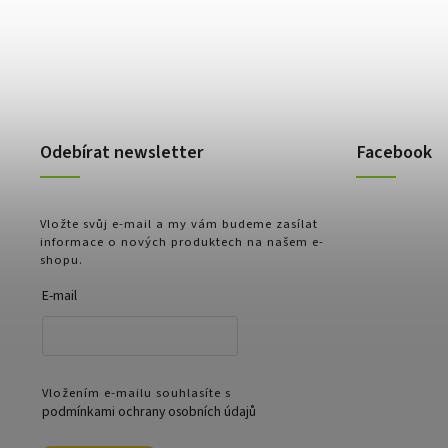
Odebírat newsletter
Facebook
Vložte svůj e-mail a my vám budeme zasílat
informace o nových produktech na našem e-
shopu.
E-mail
Vložením e-mailu souhlasíte s
podmínkami ochrany osobních údajů