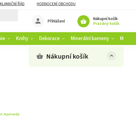
KLAMAČNÍ ŘÁD
HODNOCENÍ OBCHODU
Nákupní košík
Přihlášení
Prázdný košík
pie
Knihy
Dekorace
Minerální kameny
Muziko
Nákupní košík
st Ayurveda