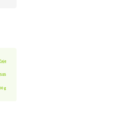
čaje
585
00 g