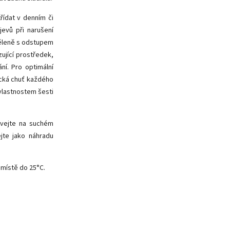
řídat v denním či
evů při narušení
děleně s odstupem
ující prostředek,
í. Pro optimální
ická chuť každého
vlastnostem šesti
ávejte na suchém
jte jako náhradu
místě do 25°C.