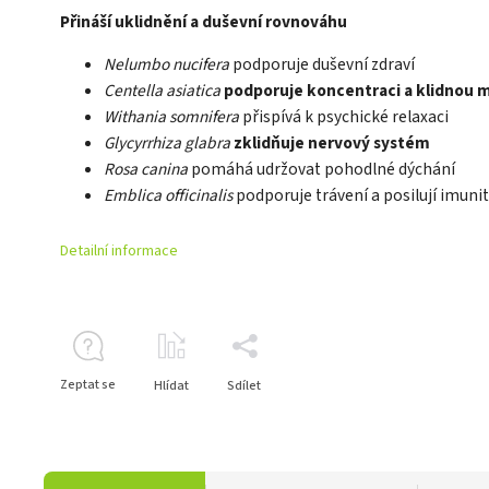
Přináší uklidnění a duševní rovnováhu
Nelumbo nucifera
podporuje duševní zdraví
Centella asiatica
podporuje koncentraci a klidnou m
Withania somnifera
přispívá k psychické relaxaci
Glycyrrhiza glabra
zklidňuje nervový systém
Rosa canina
pomáhá udržovat pohodlné dýchání
Emblica officinalis
podporuje trávení a posilují imuni
Detailní informace
Zeptat se
Hlídat
Sdílet