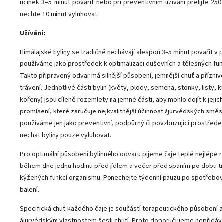
účinek 3–5 minut povařit nebo při preventivním užívání přelijte 25
nechte 10 minut vyluhovat.
Užívání:
Himálajské byliny se tradičně nechávají alespoň 3–5 minut povařit v 
používáme jako prostředek k optimalizaci duševních a tělesných fu
Takto připravený odvar má silnější působení, jemnější chuť a přízniv
trávení. Jednotlivé části bylin (květy, plody, semena, stonky, listy, 
kořeny) jsou cíleně rozemlety na jemné části, aby mohlo dojít k jej
promísení, které zaručuje nejkvalitnější účinnost ájurvédských směs
používáme jen jako preventivní, podpůrný či povzbuzující prostře
nechat byliny pouze vyluhovat.
Pro optimální působení bylinného odvaru pijeme čaje teplé nejlépe r
během dne jednu hodinu před jídlem a večer před spaním po dobu t
kýžených funkcí organismu. Ponechejte týdenní pauzu po spotřebo
balení.
Specifická chuť každého čaje je součástí terapeutického působení 
ájurvédským vlastnostem šesti chutí. Proto doporučujeme nepřidáva