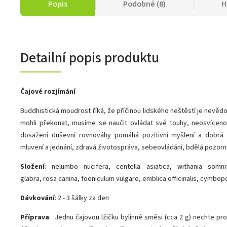
Popis
Podobné (8)
H
Detailní popis produktu
Čajové rozjímání
Buddhistická moudrost říká, že příčinou lidského neštěstí je nevěd
mohli překonat, musíme se naučit ovládat své touhy, neosvíceno
dosažení duševní rovnováhy pomáhá pozitivní myšlení a dobrá
mluvení a jednání, zdravá životospráva, sebeovládání, bdělá pozorn
Složení
:
nelumbo nucifera, centella asiatica, withania somnif
glabra,
rosa canina, foeniculum vulgare, emblica officinalis, cymbop
Dávkování
: 2 - 3 šálky za den
Příprava
:
Jednu čajovou lžičku bylinné směsi (cca 2 g) nechte pro