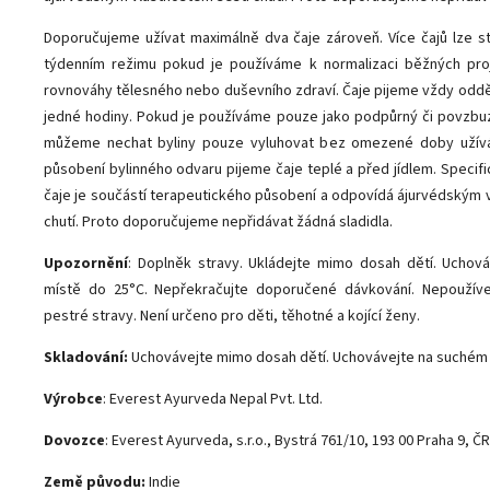
Doporučujeme užívat maximálně dva čaje zároveň. Více čajů lze st
týdenním režimu pokud je používáme k normalizaci běžných proj
rovnováhy tělesného nebo duševního zdraví. Čaje pijeme vždy od
jedné hodiny. Pokud je používáme pouze jako podpůrný či povzbuz
můžeme nechat byliny pouze vyluhovat bez omezené doby užíván
působení bylinného odvaru pijeme čaje teplé a před jídlem. Specif
čaje je součástí terapeutického působení a odpovídá ájurvédským 
chutí. Proto doporučujeme nepřidávat žádná sladidla.
Upozornění
:
Doplněk stravy. Ukládejte mimo dosah dětí. Uchov
místě do 25°C. Nepřekračujte doporučené dávkování. Nepoužíve
pestré stravy. Není určeno pro děti, těhotné a kojící ženy.
Skladování:
Uchovávejte mimo dosah dětí. Uchovávejte na suchém 
Výrobce
: Everest Ayurveda Nepal Pvt. Ltd.
Dovozce
: Everest Ayurveda, s.r.o., Bystrá 761/10, 193 00 Praha 9, ČR
Země původu:
Indie