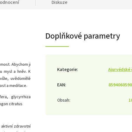
odnocení
Diskuze
Doplňkové parametry
omost. Abychom ji
Kategorie
:
Ajurvédské 
u mysl a hněv. K
 vůle, uvědomělé
EAN
:
8594060590
ost a meditace.
era, glycyrrhiza
Obsah
:
1
ogon citratus
 aktivní zdravotní